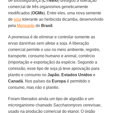
de Biossegurança (
CTNBio
) divulgou a liberação
comercial de três organismos geneticamente
modificados (
OGMs
). Entre eles, uma nova semente
de
soja
tolerante ao herbicida dicamba, desenvolvido
pela
Monsanto
do
Brasil
.
A promessa é de eliminar e controlar somente as
ervas daninhas sem afetar a soja. A liberação
comercial permite o uso no meio ambiente, registro,
transporte, consumo humano e animal, comércio
(importação e exportação) da espécie. Segundo a
comissão, esse tipo de soja já teve aprovação para
plantio e consumo no
Japão
,
Estados Unidos
e
Canadá
. Nos países da
Europa
é permitido o
consumo, mas não o plantio.
Foram liberados ainda um tipo de algodão e um
microrganismo chamado
Saccharomyces cerevisae
,
usado na produção comercial do etanol. O órgão