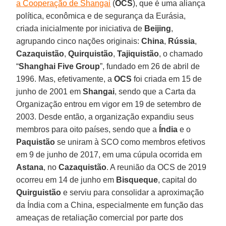
a Cooperação de Shangai
(
OCS
), que é uma aliança
política, econômica e de segurança da Eurásia,
criada inicialmente por iniciativa de
Beijing
,
agrupando cinco nações originais:
China
,
Rússia
,
Cazaquistão
,
Quirquistão
,
Tajiquistão
, o chamado
“
Shanghai Five Group
”, fundado em 26 de abril de
1996. Mas, efetivamente, a
OCS
foi criada em 15 de
junho de 2001 em
Shangai
, sendo que a Carta da
Organização entrou em vigor em 19 de setembro de
2003. Desde então, a organização expandiu seus
membros para oito países, sendo que a
Índia
e o
Paquistão
se uniram à SCO como membros efetivos
em 9 de junho de 2017, em uma cúpula ocorrida em
Astana
, no
Cazaquistão
. A reunião da OCS de 2019
ocorreu em 14 de junho em
Bisqueque
, capital do
Quirguistão
e serviu para consolidar a aproximação
da Índia com a China, especialmente em função das
ameaças de retaliação comercial por parte dos