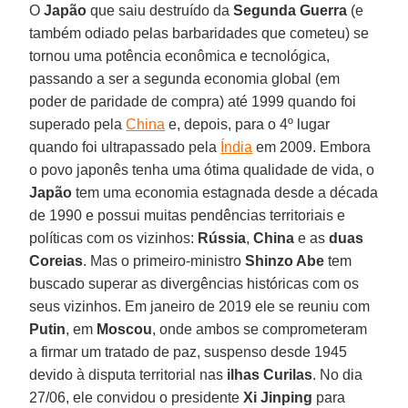
O
Japão
que saiu destruído da
Segunda Guerra
(e
também odiado pelas barbaridades que cometeu) se
tornou uma potência econômica e tecnológica,
passando a ser a segunda economia global (em
poder de paridade de compra) até 1999 quando foi
superado pela
China
e, depois, para o 4º lugar
quando foi ultrapassado pela
Índia
em 2009. Embora
o povo japonês tenha uma ótima qualidade de vida, o
Japão
tem uma economia estagnada desde a década
de 1990 e possui muitas pendências territoriais e
políticas com os vizinhos:
Rússia
,
China
e as
duas
Coreias
. Mas o primeiro-ministro
Shinzo Abe
tem
buscado superar as divergências históricas com os
seus vizinhos. Em janeiro de 2019 ele se reuniu com
Putin
, em
Moscou
, onde ambos se comprometeram
a firmar um tratado de paz, suspenso desde 1945
devido à disputa territorial nas
ilhas Curilas
. No dia
27/06, ele convidou o presidente
Xi Jinping
para