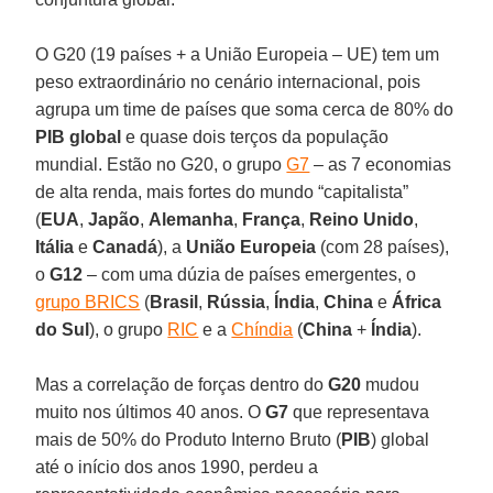
O G20 (19 países + a União Europeia – UE) tem um
peso extraordinário no cenário internacional, pois
agrupa um time de países que soma cerca de 80% do
PIB
global
e quase dois terços da população
mundial. Estão no G20, o grupo
G7
– as 7 economias
de alta renda, mais fortes do mundo “capitalista”
(
EUA
,
Japão
,
Alemanha
,
França
,
Reino Unido
,
Itália
e
Canadá
), a
União Europeia
(com 28 países),
o
G12
– com uma dúzia de países emergentes, o
grupo BRICS
(
Brasil
,
Rússia
,
Índia
,
China
e
África
do
Sul
), o grupo
RIC
e a
Chíndia
(
China
+
Índia
).
Mas a correlação de forças dentro do
G20
mudou
muito nos últimos 40 anos. O
G7
que representava
mais de 50% do Produto Interno Bruto (
PIB
) global
até o início dos anos 1990, perdeu a