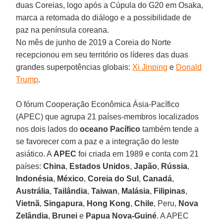
duas Coreias, logo após a Cúpula do G20 em Osaka,
marca a retomada do diálogo e a possibilidade de
paz na península coreana.
No mês de junho de 2019 a Coreia do Norte
recepcionou em seu território os líderes das duas
grandes superpotências globais:
Xi Jinping
e
Donald
Trump
.
O fórum Cooperação Econômica Ásia-Pacífico
(APEC) que agrupa 21 países-membros localizados
nos dois lados do
oceano Pacífico
também tende a
se favorecer com a paz e a integração do leste
asiático. A
APEC
foi criada em 1989 e conta com 21
países:
China
,
Estados Unidos
,
Japão
,
Rússia
,
Indonésia
,
México
,
Coreia do Sul
,
Canadá
,
Austrália
,
Tailândia
,
Taiwan
,
Malásia
,
Filipinas
,
Vietnã
,
Singapura
,
Hong Kong
,
Chile
, Peru,
Nova
Zelândia
,
Brunei
e
Papua Nova-Guiné
. A APEC