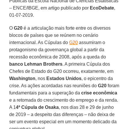
Públicas da Escola Nacional de Ciências Estatísticas
– ENCE/IBGE, em artigo publicado por
EcoDebate
,
01-07-2019.
O
G20
é a articulação mais forte entre os diversos
blocos de países que se reúnem no cenário
internacional. As Cúpulas do
G20
assumiram o
protagonismo da governança global a partir da
recessão econômica de 2008, após a queda do
banco Lehman Brothers
. A primeira Cúpula dos
Chefes de Estado do G20 ocorreu, exatamente, em
Washington
, nos
Estados Unidos
, o epicentro da
crise. As ações acordadas nas reuniões do
G20
foram
fundamentais para a superação da
crise econômica
e a retomada do crescimento do emprego e da renda.
A 1
4ª Cúpula de Osaka
, nos dias 28 e 29 de junho
de 2019 – a despeito das diferenças – não deixa de
ser um evento especial em um momento delicado da
conjuntura global.