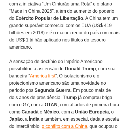
com a iniciativa “Um Cinturão uma Rota” e o plano
“Made in China 2025”, além do aumento do poderio
do
Exército Popular de Libertação
. A China tem um
grande superávit comercial com os EUA (US$ 419
bilhões em 2018) e é o maior credor do país com mais
de US$ 1 trilhão aplicado nos títulos do tesouro
americano.
A sensação de declínio do Império Americano
possibilitou a ascensão de
Donald Trump
, com sua
bandeira “
America first
”. O isolacionismo e o
protecionismo americano são uma novidade no
período pós
Segunda Guerra
. Em pouco mais de
dois anos de presidência,
Trump
já comprou briga
com o G7, com a
OTAN
, com aliados de primeira hora
como
Canadá
e
México
, com a
União Europeia
, o
Japão
, a
Índia
e também, em especial, dada a escala
do intercâmbio,
o conflito com a China
, que ocupou o