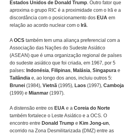
Estados Unidos de Donald Trump
. Outro fator que
aproxima o grupo RIC é a proximidade com o Irã e a
discordância com o posicionamento dos
EUA
em
relação ao acordo nuclear com o
Irã
.
A
OCS
também tem uma aliança preferencial com a
Associação das Nações do Sudeste Asiático
(ASEAN) que é uma organização regional de países
do sudeste asiático que foi criada, em 1967, por 5
países:
Indonésia
,
Filipinas
,
Malásia
,
Singapura
e
Tailândia
e, ao longo dos anos, incluiu outros 5:
Brunei
(1984),
Vietnã
(1995),
Laos
(1997),
Camboja
(1999) e
Mianmar
(1997).
A distensão entre os
EUA
e a
Coreia do Norte
também fortalece o Leste Asiático e a OCS. O
encontro entre
Donald Trump
e
Kim Jong-un
,
ocorrido na Zona Desmilitarizada (DMZ) entre as