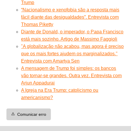
Trump
“Nacionalismo e xenofobia são a resposta mais
fácil diante das desigualdades”. Entrevista com
Thomas Piketty
Diante de Donald, o imperador, o Papa Francisco
está mais sozinho. Artigo de Massimo Faggioli
"A globalização não acabou, mas agora é preciso
que os mais fortes ajudem os marginalizados."
Entrevista com Amartya Sen
A mensagem de Trump foi simples: os bancos
vão tornar-se grandes. Outra vez. Entrevista com
Arjun Appadurai
A Igreja na Era Trump: catolicismo ou
americanismo?
⚠️
Comunicar erro