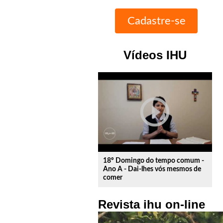
Vídeos IHU
play_circle_outline
18º Domingo do tempo comum -
Ano A - Dai-lhes vós mesmos de
comer
Revista ihu on-line