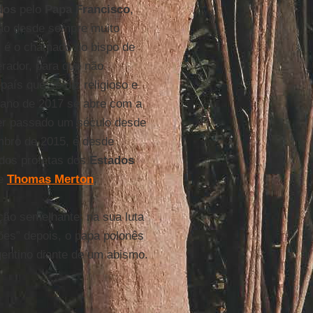
dos
pelo
Papa Francisco
,
ação desde sempre muito
 é o chamado do bispo de
rador, para que não
aís que se diz religioso e
 ano de 2017 se abre com a
ter passado um século desde
bro de 2015, e desde
 dos profetas dos
Estados
e
Thomas Merton
.
ção semelhante: na sua luta
ões” depois, o papa polonês
gentino diante de um abismo.