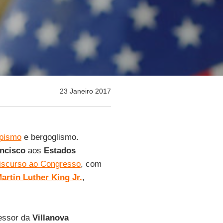
23 Janeiro 2017
pismo
e bergoglismo.
ncisco
aos
Estados
iscurso ao Congresso
, com
artin Luther King Jr.
,
fessor da
Villanova