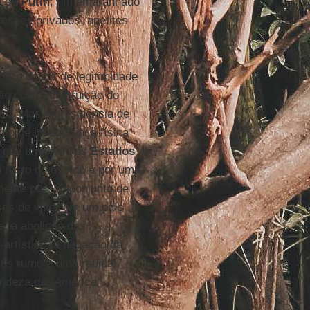
a
de
Putin
; um emaranhado
resses privados, apetites
aro déficit de legitimidade
ção com a destruição do
tal. Mas a presidência de
to de insegurança física
) que envolveu os
Estados
 resto do mundo é por uma
amente por um conjunto de
ses de viver em um país
, a abolição das
-artístico, a negação da
sos rumo a uma radical
andeza da
“America”
.