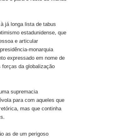
 já longa lista de tabus
 otimismo estadunidense, que
ssoa e articular
 presidência-monarquia
nto expressado em nome de
 forças da globalização
 uma supremacia
évola para com aqueles que
retórica, mas que continha
s.
ão as de um perigoso