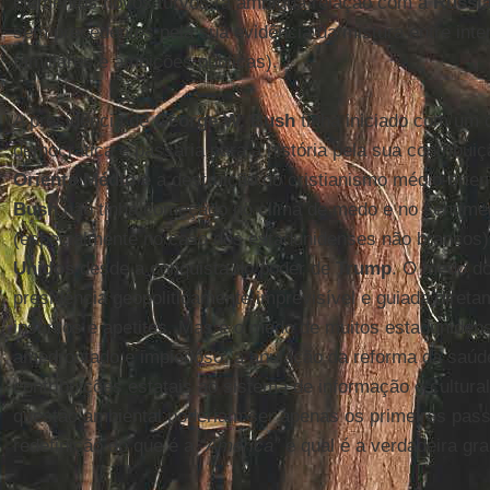
elementos novos turvos (a ambígua relação com a
Rússi
sem precedentes pela sua evidência da mistura entre inte
familiares e ambições públicas).
A presidência de
George W. Bush
tinha iniciado com um cl
democrática e passaria para a história pela sua contribui
Oriente Médio
e a destruição do cristianismo médio-orien
Bush
não tinha começado no clima de medo e no sentimen
(especialmente no caso dos estadunidenses não brancos
Unidos
desde a conquista do poder de
Trump
. O medo do
presidência geopoliticamente imprevisível e guiada diret
instintos e apetites. Mas é o medo de muitos estaduniden
amedrontado e impiedoso: a anulação da reforma da saúde
contribuições estatais ao sistema de informação e cultural
questão ambiental poderiam ser apenas os primeiros pas
redefinição do que é a
“America”
e qual é a verdadeira gr