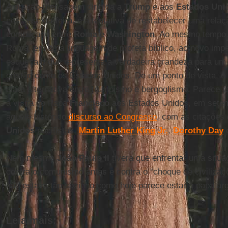
A oração-mensagem dirigida a
Trump
e aos
Estados Uni
nessa sexta-feira, é a tentativa de restabelecer uma rel
complicado entre
Roma
e
Washington
. Ao mesmo tempo,
Roma, em uma linguagem de profeta bíblico, ao novo impe
esqueça o que representa a verdadeira grandeza para um p
cristão como os Estados Unidos. De um ponto de vista, o
clara alternativa entre trumpismo e bergoglismo. Parece 
a visita do Papa
Francisco
aos Estados Unidos, em setem
aquele histórico
discurso ao Congresso
, com as citações
Unidos
pacifistas,
Martin Luther King Jr.
,
Dorothy Day
Nem mesmo
João Paulo II
tivera que enfrentar uma situa
contra o comunismo antes e contra o “choque de civilizaç
não estava tão sozinho como hoje parece estar o papa ar
Leia mais: