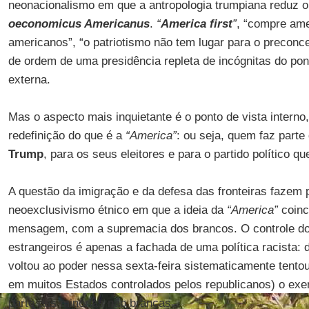
neonacionalismo em que a antropologia trumpiana reduz 
oeconomicus Americanus
.
“
America first
”
, “compre ame
americanos”, “o patriotismo não tem lugar para o preconce
de ordem de uma presidência repleta de incógnitas do pont
externa.
Mas o aspecto mais inquietante é o ponto de vista interno
redefinição do que é a
“America”
: ou seja, quem faz parte 
Trump
, para os seus eleitores e para o partido político qu
A questão da imigração e da defesa das fronteiras fazem 
neoexclusivismo étnico em que a ideia da
“America”
coinc
mensagem, com a supremacia dos brancos. O controle do 
estrangeiros é apenas a fachada de uma política racista: 
voltou ao poder nessa sexta-feira sistematicamente tento
em muitos Estados controlados pelos republicanos) o exerc
parte das minorias não brancas.