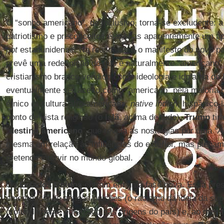
O “sonho americano”, de inclusivo, torna-se excludente: a
patriotismo e preconceitos é apenas aparentemente um a
pot
estadunidense. Na realidade, é o manifesto do novo pa
prevê uma redefinição do que é naturalmente “americano” (
cristianismo branco vendido como ideologia e idolatria do
eventualmente ser aceito como “americano” pela maioria b
étnico (a cultura afro-americana,
native indian
, hispânico-
ponto de vista religioso (o
Islã
, acima de tudo).
Trump
tir
“
destino americano
” que revela as nostalgias por uma
“A
mesma em relação às influências do exterior, mas plenam
pretende intervir no mundo global.
Os
Estados Unidos
entram em uma fase nova. Essa presi
emergência de antigas pulsões (o racismo da ideia da su
profundamente enraizado nas origens do país) e, ao mes