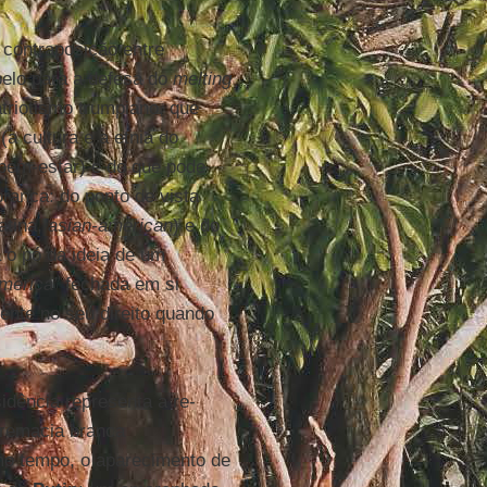
 contraposição entre
pelo para a defesa do
melting
triotismo trumpiano, que
a cultura e a etnia do
 bem-estar) e do que pode
ranca: do ponto de vista
latina,
asian-american
) e do
a o pó da ideia de um
merica”
fechada em si
ente no seu direito quando
dência representa a re-
premacia branca
mo tempo, o aparecimento de