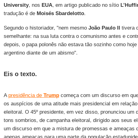
University
, nos
EUA
, em artigo publicado no sítio
L’Huff
tradução é de
Moisés Sbardelotto
.
Segundo o historiador, "nem mesmo
João Paulo II
tivera 
semelhante: na sua luta contra o comunismo antes e contr
depois, o papa polonês não estava tão sozinho como hoje
argentino diante de um abismo".
Eis o texto.
A
presidência de
Trump
começa com um discurso em que 
os auspícios de uma atitude mais presidencial em relaçã
eleitoral. O 45º presidente, em vez disso, pronunciou um d
tons sombrios, de campanha eleitoral, dirigido aos seus e
um discurso em que a mistura de promessas e ameaças do
apenas ameaças para uma parte da população estadunide