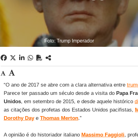
Foto: Trump Imperador
“O ano de 2017 se abre com a clara alternativa entre
trum
Parece ter passado um século desde a visita do
Papa Fra
Unidos
, em setembro de 2015, e desde aquele histórico
d
as citações dos profetas dos Estados Unidos pacifistas,
M
Dorothy Day
e
Thomas Merton
.”
A opinião é do historiador italiano
Massimo Faggioli
, pro