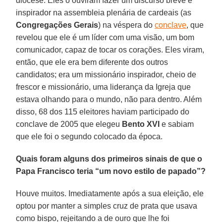
diocese. Eles o ouviram fazer um discurso breve e
inspirador na assembleia plenária de cardeais (as
Congregações Gerais
) na véspera do
conclave
, que
revelou que ele é um líder com uma visão, um bom
comunicador, capaz de tocar os corações. Eles viram,
então, que ele era bem diferente dos outros
candidatos; era um missionário inspirador, cheio de
frescor e missionário, uma liderança da Igreja que
estava olhando para o mundo, não para dentro. Além
disso, 68 dos 115 eleitores haviam participado do
conclave de 2005 que elegeu
Bento XVI
e sabiam
que ele foi o segundo colocado da época.
Quais foram alguns dos primeiros sinais de que o
Papa Francisco teria “um novo estilo de papado”?
Houve muitos. Imediatamente após a sua eleição, ele
optou por manter a simples cruz de prata que usava
como bispo, rejeitando a de ouro que lhe foi