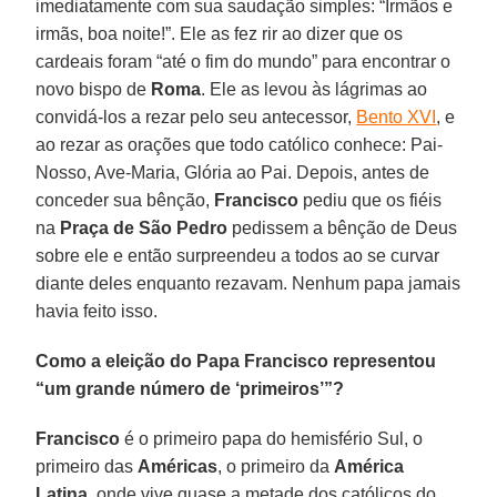
imediatamente com sua saudação simples: “Irmãos e
irmãs, boa noite!”. Ele as fez rir ao dizer que os
cardeais foram “até o fim do mundo” para encontrar o
novo bispo de
Roma
. Ele as levou às lágrimas ao
convidá-los a rezar pelo seu antecessor,
Bento XVI
, e
ao rezar as orações que todo católico conhece: Pai-
Nosso, Ave-Maria, Glória ao Pai. Depois, antes de
conceder sua bênção,
Francisco
pediu que os fiéis
na
Praça de São Pedro
pedissem a bênção de Deus
sobre ele e então surpreendeu a todos ao se curvar
diante deles enquanto rezavam. Nenhum papa jamais
havia feito isso.
Como a eleição do Papa Francisco representou
“um grande número de ‘primeiros’”?
Francisco
é o primeiro papa do hemisfério Sul, o
primeiro das
Américas
, o primeiro da
América
Latina
, onde vive quase a metade dos católicos do