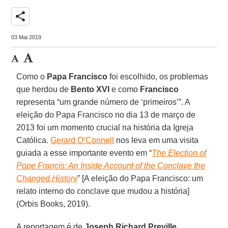
share
03 Mai 2019
Como o
Papa Francisco
foi escolhido, os problemas
que herdou de
Bento XVI
e como
Francisco
representa “um grande número de ‘primeiros’”. A
eleição do Papa Francisco no dia 13 de março de
2013 foi um momento crucial na história da Igreja
Católica.
Gerard O’Connell
nos leva em uma visita
guiada a esse importante evento em “
The Election of
Pope Francis: An Inside Account of the Conclave the
Changed History
” [A eleição do Papa Francisco: um
relato interno do conclave que mudou a história]
(Orbis Books, 2019).
A reportagem é de
Joseph Richard Preville
,