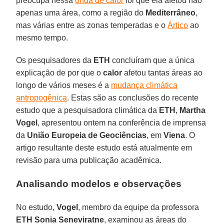
preocupa nessa
onda de calor
foi que ela afetou não
apenas uma área, como a região do
Mediterrâneo
,
mas várias entre as zonas temperadas e o
Ártico
ao
mesmo tempo.
Os pesquisadores da
ETH
concluíram que a única
explicação de por que o
calor
afetou tantas áreas ao
longo de vários meses é a
mudança climática
antropogênica
. Estas são as conclusões do recente
estudo que a pesquisadora climática da
ETH
,
Martha
Vogel
, apresentou ontem na conferência de imprensa
da
União Europeia de Geociências
, em
Viena
. O
artigo resultante deste estudo está atualmente em
revisão para uma publicação acadêmica.
Analisando modelos e observações
No estudo,
Vogel
, membro da equipe da professora
ETH
Sonia Seneviratne
, examinou as áreas do