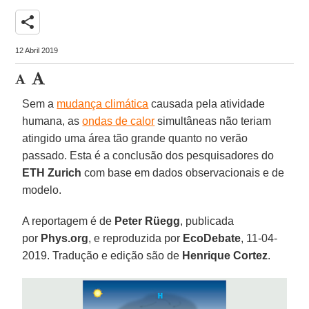
share
12 Abril 2019
Sem a
mudança climática
causada pela atividade
humana, as
ondas de calor
simultâneas não teriam
atingido uma área tão grande quanto no verão
passado. Esta é a conclusão dos pesquisadores do
ETH Zurich
com base em dados observacionais e de
modelo.
A reportagem é de
Peter Rüegg
, publicada
por
Phys
.org
, e reproduzida por
EcoDebate
, 11-04-
2019. Tradução e edição são de
Henrique Cortez
.