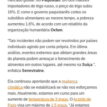
mercado global. No
Paquistão
, um dos maiores
importadores de trigo russo, o preço do trigo subiu
16%. E como o governo paquistanês cortou os
subsídios alimentares ao mesmo tempo, a pobreza
aumentou 1,6%, de acordo com um relatório da
organização humanitária
Oxfam
.
“Tais incidentes não podem ser resolvidos por países
individuais agindo por conta própria. Em última
análise, eventos extremos que afetam grandes áreas
do planeta podem ameaçar o fornecimento de
alimentos em outros lugares, até mesmo na
Suíça
”,
enfatiza
Seneviratne
.
Ela continuou apontando que a
mudança
climática
não se estabilizará se não nos esforçarmos
mais. Atualmente, estamos em curso para um
aumento de
temperatura de 3 graus
. O
Acordo de
Paris
visa um máximo de
1,5 graus
. “Já estamos