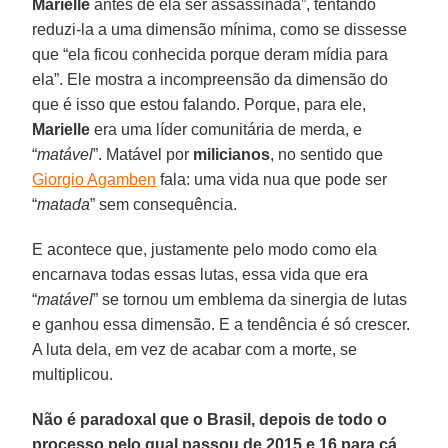
Marielle
antes de ela ser assassinada”, tentando
reduzi-la a uma dimensão mínima, como se dissesse
que “ela ficou conhecida porque deram mídia para
ela”. Ele mostra a incompreensão da dimensão do
que é isso que estou falando. Porque, para ele,
Marielle
era uma líder comunitária de merda, e
“
matável
”. Matável por
milicianos
, no sentido que
Giorgio Agamben
fala: uma vida nua que pode ser
“
matada
” sem consequência.
E acontece que, justamente pelo modo como ela
encarnava todas essas lutas, essa vida que era
“
matável
” se tornou um emblema da sinergia de lutas
e ganhou essa dimensão. E a tendência é só crescer.
A luta dela, em vez de acabar com a morte, se
multiplicou.
Não é paradoxal que o Brasil, depois de todo o
processo pelo qual passou de 2015 e 16 para cá,