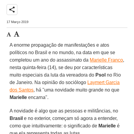
share
17 Março 2019
A enorme propagação de manifestações e atos
políticos no Brasil e no mundo, na data em que se
completou um ano do assassinato da
Marielle Franco
,
nesta quinta-feira (14), se deu por características
muito especiais da luta da vereadora do
Psol
no Rio
de Janeiro. Na opinião do sociólogo
Laymert Garcia
dos Santos
, há "uma novidade muito grande no que
Marielle
encarna".
A novidade é algo que as pessoas e militâncias, no
Brasil
e no exterior, começam só agora a entender,
como que intuitivamente: o significado de
Marielle
é
que ela representa todas as lutas.