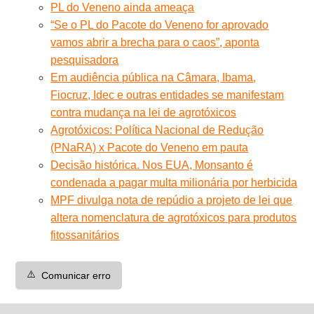
PL do Veneno ainda ameaça
“Se o PL do Pacote do Veneno for aprovado
vamos abrir a brecha para o caos”, aponta
pesquisadora
Em audiência pública na Câmara, Ibama,
Fiocruz, Idec e outras entidades se manifestam
contra mudança na lei de agrotóxicos
Agrotóxicos: Política Nacional de Redução
(PNaRA) x Pacote do Veneno em pauta
Decisão histórica. Nos EUA, Monsanto é
condenada a pagar multa milionária por herbicida
MPF divulga nota de repúdio a projeto de lei que
altera nomenclatura de agrotóxicos para produtos
fitossanitários
⚠️
Comunicar erro