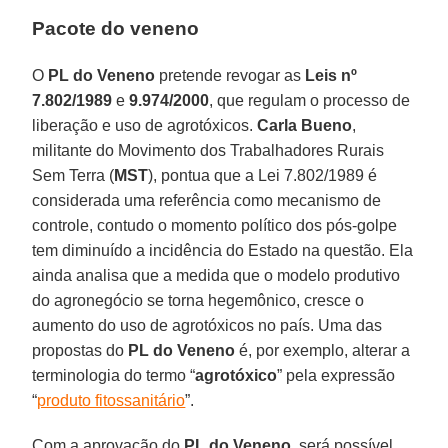
Pacote do veneno
O
PL do Veneno
pretende revogar as
Leis nº
7.802/1989
e
9.974/2000
, que regulam o processo de
liberação e uso de agrotóxicos.
Carla Bueno
,
militante do Movimento dos Trabalhadores Rurais
Sem Terra (
MST
), pontua que a Lei 7.802/1989 é
considerada uma referência como mecanismo de
controle, contudo o momento político dos pós-golpe
tem diminuído a incidência do Estado na questão. Ela
ainda analisa que a medida que o modelo produtivo
do agronegócio se torna hegemônico, cresce o
aumento do uso de agrotóxicos no país. Uma das
propostas do
PL do Veneno
é, por exemplo, alterar a
terminologia do termo “
agrotóxico
” pela expressão
“
produto fitossanitário
”.
Com a aprovação do
PL do Veneno
, será possível