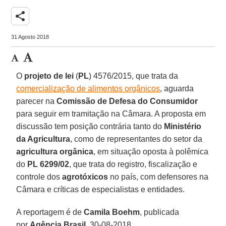
share
31 Agosto 2018
O
projeto de lei
(
PL
) 4576/2015, que trata da
comercialização de alimentos orgânicos
, aguarda
parecer na
Comissão de Defesa do Consumidor
para seguir em tramitação na Câmara. A proposta em
discussão tem posição contrária tanto do
Ministério
da Agricultura
, como de representantes do setor da
agricultura orgânica
, em situação oposta à polêmica
do
PL 6299/02
, que trata do registro, fiscalização e
controle dos
agrotóxicos
no país, com defensores na
Câmara e críticas de especialistas e entidades.
A reportagem é de
Camila Boehm
, publicada
por
Agência Brasil
, 30-08-2018.