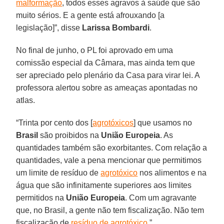
malformação
, todos esses agravos à saúde que são
muito sérios. E a gente está afrouxando [a
legislação]”, disse
Larissa Bombardi
.
No final de junho, o PL foi aprovado em uma
comissão especial da Câmara, mas ainda tem que
ser apreciado pelo plenário da Casa para virar lei. A
professora alertou sobre as ameaças apontadas no
atlas.
“Trinta por cento dos [
agrotóxicos
] que usamos no
Brasil
são proibidos na
União Europeia
. As
quantidades também são exorbitantes. Com relação a
quantidades, vale a pena mencionar que permitimos
um limite de resíduo de
agrotóxico
nos alimentos e na
água que são infinitamente superiores aos limites
permitidos na
União Europeia
. Com um agravante
que, no Brasil, a gente não tem fiscalização. Não tem
fiscalização de
resíduo de agrotóxico
.”