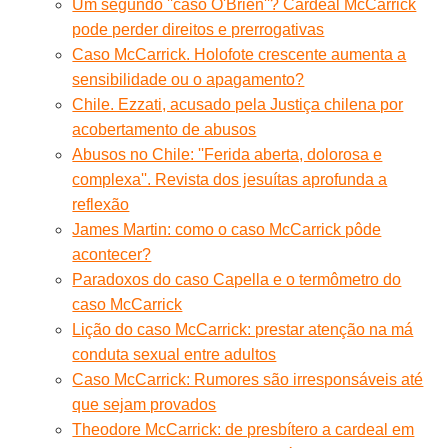
Um segundo ''caso O'Brien''? Cardeal McCarrick
pode perder direitos e prerrogativas
Caso McCarrick. Holofote crescente aumenta a
sensibilidade ou o apagamento?
Chile. Ezzati, acusado pela Justiça chilena por
acobertamento de abusos
Abusos no Chile: ''Ferida aberta, dolorosa e
complexa''. Revista dos jesuítas aprofunda a
reflexão
James Martin: como o caso McCarrick pôde
acontecer?
Paradoxos do caso Capella e o termômetro do
caso McCarrick
Lição do caso McCarrick: prestar atenção na má
conduta sexual entre adultos
Caso McCarrick: Rumores são irresponsáveis até
que sejam provados
Theodore McCarrick: de presbítero a cardeal em