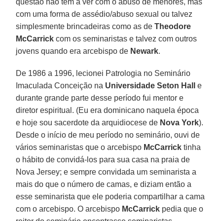
questão não tem a ver com o abuso de menores, mas
com uma forma de assédio/abuso sexual ou talvez
simplesmente brincadeiras como as de
Theodore
McCarrick
com os seminaristas e talvez com outros
jovens quando era arcebispo de
Newark
.
De 1986 a 1996, lecionei Patrologia no Seminário
Imaculada Conceição na
Universidade Seton Hall
e
durante grande parte desse período fui mentor e
diretor espiritual. (Eu era dominicano naquela época
e hoje sou sacerdote da arquidiocese de
Nova York
).
Desde o início de meu período no seminário, ouvi de
vários seminaristas que o arcebispo
McCarrick
tinha
o hábito de convidá-los para sua casa na praia de
Nova Jersey; e sempre convidada um seminarista a
mais do que o número de camas, e diziam então a
esse seminarista que ele poderia compartilhar a cama
com o arcebispo. O arcebispo
McCarrick
pedia que o