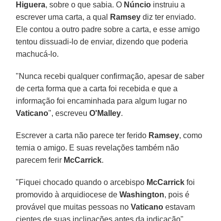
Higuera
, sobre o que sabia. O
Núncio
instruiu a
escrever uma carta, a qual
Ramsey
diz ter enviado.
Ele contou a outro padre sobre a carta, e esse amigo
tentou dissuadi-lo de enviar, dizendo que poderia
machucá-lo.
"Nunca recebi qualquer confirmação, apesar de saber
de certa forma que a carta foi recebida e que a
informação foi encaminhada para algum lugar no
Vaticano
", escreveu
O'Malley
.
Escrever a carta não parece ter ferido
Ramsey
, como
temia o amigo. E suas revelações também não
parecem ferir
McCarrick
.
"Fiquei chocado quando o arcebispo
McCarrick
foi
promovido à arquidiocese de
Washington
, pois é
provável que muitas pessoas no
Vaticano
estavam
cientes de suas inclinações antes da indicação",