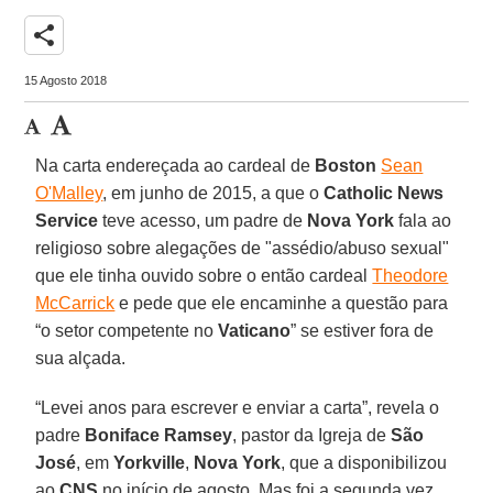
share
15 Agosto 2018
Na carta endereçada ao cardeal de
Boston
Sean
O'Malley
, em junho de 2015, a que o
Catholic News
Service
teve acesso, um padre de
Nova York
fala ao
religioso sobre alegações de "assédio/abuso sexual"
que ele tinha ouvido sobre o então cardeal
Theodore
McCarrick
e pede que ele encaminhe a questão para
“o setor competente no
Vaticano
” se estiver fora de
sua alçada.
“Levei anos para escrever e enviar a carta”, revela o
padre
Boniface Ramsey
, pastor da Igreja de
São
José
, em
Yorkville
,
Nova York
, que a disponibilizou
ao
CNS
no início de agosto. Mas foi a segunda vez