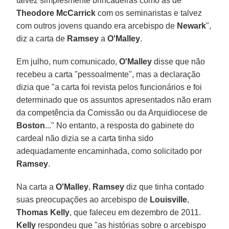
talvez simplesmente brincadeiras como as de
Theodore McCarrick
com os seminaristas e talvez
com outros jovens quando era arcebispo de
Newark
",
diz a carta de
Ramsey
a
O'Malley
.
Em julho, num comunicado,
O'Malley
disse que não
recebeu a carta "pessoalmente", mas a declaração
dizia que "a carta foi revista pelos funcionários e foi
determinado que os assuntos apresentados não eram
da competência da Comissão ou da Arquidiocese de
Boston
..." No entanto, a resposta do gabinete do
cardeal não dizia se a carta tinha sido
adequadamente encaminhada, como solicitado por
Ramsey
.
Na carta a
O'Malley
,
Ramsey
diz que tinha contado
suas preocupações ao arcebispo de
Louisville
,
Thomas Kelly
, que faleceu em dezembro de 2011.
Kelly
respondeu que "as histórias sobre o arcebispo