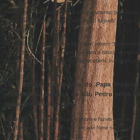
“Reitero minha solidariedade e encorajamento, pois estou
circunstâncias pelas quais vocês estão fugindo”, disse o p
migrantes
.
Ele pediu aos migrantes que permanecessem “testemunh
mundo que tem pouca perspectiva para o futuro, esperand
cultura e pelas leis do país que os recebem, trabalhem j
integração”.
Eis a íntegra da homilia do Papa Francis
celebrada na Basílica de São Pedro pelos mi
da viagem à Lampedusa.
«Ouvi isto, vós que esmagais o pobre e fazeis perecer os
(…). Eis que vêm dias em que lançarei fome sobre o país, 
palavras do Senhor» (Am 8, 4.11).