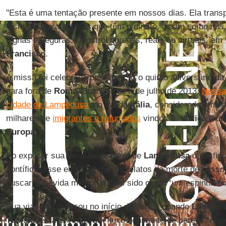
"Esta é uma tentação presente em nossos dias. Ela tran
fechados para aqueles que têm o direito, assim como nós
dignas e seguras. Constrói paredes, reais ou virtuais, em
Francisco
.
A missa foi celebrada para marcar o quinto aniversário d
para fora de
Roma
. Ela ocorreu 8 de julho de 2013.
Nessa 
cidade de Lampedusa
, no sul da
Itália
, considerada uma d
milhares de
imigrantes e refugiados
vindos da
África
e d
Europa
.
Ao explicar sua decisão de fazer de
Lampedusa
o destino
pontífice disse em 2013 que os relatos da morte de pess
buscar uma vida melhor tinham sido como “um espinho no
Sua viagem começou no início do verão, quando
Lamped
Tunísia
, estava vendo um fluxo constante de barcos frág