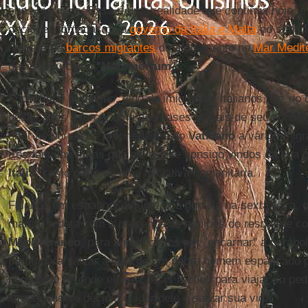
suas margens. Essa é uma realidade que continua hoje, e 
decisões tomadas pelo
governo da Itália e Malta
no sentid
resgate de
barcos migrantes
do afogamento no
Mar Medit
descreveu como "
Maremortum
".
O pontífice argentino, filho de imigrantes italianos, fez d
deslocados à força, uma das bases sociais de seu pontif
abrir as portas de propriedades do
Vaticano
a vários migr
três famílias sírias que ele trouxe consigo vindos da Ilha
Itália
, como parte de uma iniciativa humanitária.
Falando em espanhol durante sua homilia na sexta-feira, 
marcar a data com a presença de equipes do resgate e c
Mediterrâneo
, para agradecê-los por "encarnar" a parábo
parou para salvar a vida de um pobre homem espancado p
perguntou de onde ele era, suas razões para viajar ou pe
simplesmente decidiu cuidar dele e salvar sua vida.”