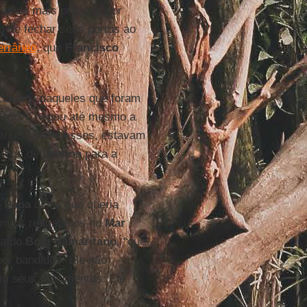
ainda mais precária por
o de fechar seus portos ao
errâneo
, que
Francisco
o cuidado daqueles que foram
icado. Chegou até mesmo a
antes. Entre esses, estavam
 grega de
Lesbos
para a
o
Papa
disse que queria
om os resgatados no
Mar
la do
Bom Samaritano
, “que
or bandidos. Ele não
diu seus documentos. Ele