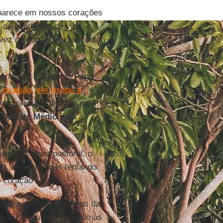
sparece em nossos corações
, de condições de vida
 vez de pontes”, acrescentou
a primeira viagem do
Papa
ocasião, ele visitou a
as portas de entrada para
o
Oriente Médio
para a
 de sua visita pastoral, o
oas desesperadas tentando
 coração”.
usa
, a apenas 70 milhas da
eis e inseguros chegando às