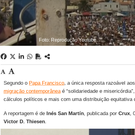
Foto: Reprodução Youtube
Segundo o
Papa Francisco
, a única resposta razoável ao
migração contemporânea
é “solidariedade e misericórdi
cálculos políticos e mais com uma distribuição equitativa
A reportagem é de
Inés San Martín
, publicada por
Crux
, 
Victor D. Thiesen
.