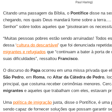
Paul Haring)
Citando uma passagem da Bíblia, o
Pontífice
disse na sex
chegando, nos quais Deus mandará fome sobre a terra…. 
Senhor” sobre todos aqueles que “pisotearam os necessit
“Muitas pessoas pobres estão sendo arruinadas! Todos es
dessa ‘
cultura do descartável
’ que foi denunciada repetida
migrantes e refugiados
que “continuam a bater à porta d
suas dificuldades”, ressaltou
Francisco
.
O discurso do
Papa
ocorreu em uma missa privada que el
São Pedro
, em
Roma
, no
Altar da Cátedra de Pedro
, lo
principal, que costuma receber cerimônias menores. Cerc
migrantes
e aqueles que trabalham com eles, estavam pr
Uma
política de imigração
justa, disse o Pontífice, é uma 
sendo capaz de fornecer soluções que possam garantir se