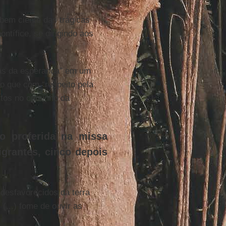
 bem ciente das trágicas
ontífice, se dirigindo aos
as da esperança” em um
o que com “respeito pela
untos no caminho da
co proferida na missa
grantes, cinco depois
 desfavorecidos da terra
(...) fome de ouvir as