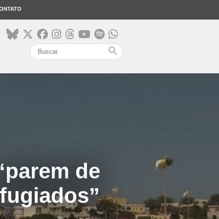
ONTATO
search
 “parem de
efugiados”