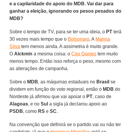
e a capilaridade do apoio do MDB. Vai dar para
ganhar a eleição, ignorando os pesos pesados do
MDB?
Sobre o tempo de TV, para se ter uma ideia, o
PT
terá
30 vezes mais tempo que o
Bolsonaro
. A
Marina
Silva
tem menos ainda. A assimetria é muito grande.
O
Alckmin
a mesma coisa: o
Ciro Gomes
tem muito
menos tempo. Então isso reforça o peso, mesmo com
as alterações de campanha.
Sobre o
MDB
, as máquinas estaduais no
Brasil
se
dividem em função do voto regional, então o
MDB
do
Nordeste já afirmou que vai apoiar o
PT
, caso de
Alagoas
, e no
Sul
a sigla já declarou apoio ao
PSDB
, como
RS
e
SC
.
Na convenção que definirá se o partido vai ou não ter
candidato, já que o
Henrique Meirelles
está se