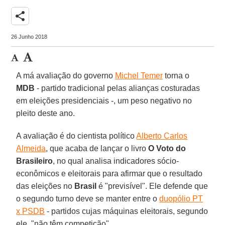
share
26 Junho 2018
A má avaliação do governo
Michel Temer
torna o
MDB
- partido tradicional pelas alianças costuradas
em eleições presidenciais -, um peso negativo no
pleito deste ano.
A avaliação é do cientista político
Alberto Carlos
Almeida
, que acaba de lançar o livro
O Voto do
Brasileiro
, no qual analisa indicadores sócio-
econômicos e eleitorais para afirmar que o resultado
das eleições no
Brasil
é "previsível". Ele defende que
o segundo turno deve se manter entre o
duopólio PT
x PSDB
- partidos cujas máquinas eleitorais, segundo
ele, "não têm competição".