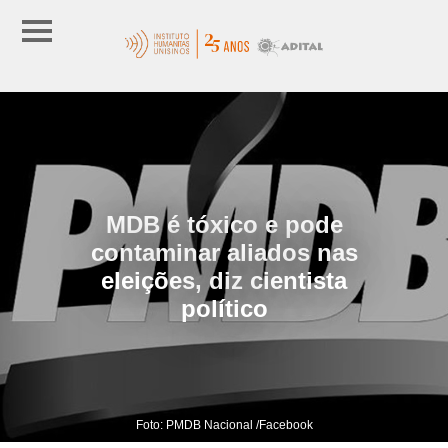
MDB é tóxico e pode
contaminar aliados nas
eleições, diz cientista
político
Foto: PMDB Nacional /Facebook