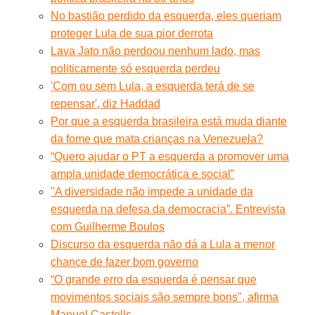
No bastião perdido da esquerda, eles queriam
proteger Lula de sua pior derrota
Lava Jato não perdoou nenhum lado, mas
politicamente só esquerda perdeu
'Com ou sem Lula, a esquerda terá de se
repensar', diz Haddad
Por que a esquerda brasileira está muda diante
da fome que mata crianças na Venezuela?
“Quero ajudar o PT a esquerda a promover uma
ampla unidade democrática e social”
"A diversidade não impede a unidade da
esquerda na defesa da democracia”. Entrevista
com Guilherme Boulos
Discurso da esquerda não dá a Lula a menor
chance de fazer bom governo
“O grande erro da esquerda é pensar que
movimentos sociais são sempre bons", afirma
Manuel Castells