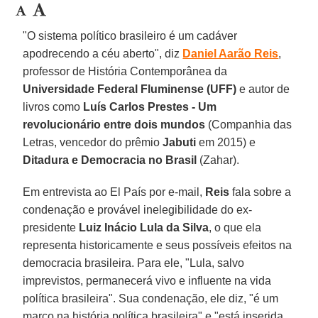
"O sistema político brasileiro é um cadáver
apodrecendo a céu aberto", diz
Daniel Aarão Reis
,
professor de História Contemporânea da
Universidade Federal Fluminense (UFF)
e autor de
livros como
Luís Carlos Prestes - Um
revolucionário entre dois mundos
(Companhia das
Letras, vencedor do prêmio
Jabuti
em 2015) e
Ditadura e Democracia no Brasil
(Zahar).
Em entrevista ao El País por e-mail,
Reis
fala sobre a
condenação e provável inelegibilidade do ex-
presidente
Luiz Inácio Lula da Silva
, o que ela
representa historicamente e seus possíveis efeitos na
democracia brasileira. Para ele, "Lula, salvo
imprevistos, permanecerá vivo e influente na vida
política brasileira". Sua condenação, ele diz, "é um
marco na história política brasileira" e "está inserida