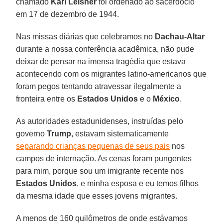
chamado
Karl Leisner
foi ordenado ao sacerdócio
em 17 de dezembro de 1944.
Nas missas diárias que celebramos no
Dachau-Altar
durante a nossa conferência acadêmica, não pude
deixar de pensar na imensa tragédia que estava
acontecendo com os migrantes latino-americanos que
foram pegos tentando atravessar ilegalmente a
fronteira entre os
Estados Unidos
e o
México
.
As autoridades estadunidenses, instruídas pelo
governo
Trump
, estavam sistematicamente
separando crianças pequenas de seus pais
nos
campos de internação. As cenas foram pungentes
para mim, porque sou um imigrante recente nos
Estados Unidos
, e minha esposa e eu temos filhos
da mesma idade que esses jovens migrantes.
A menos de 160 quilômetros de onde estávamos