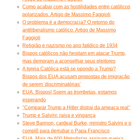
Como acabar com as hostilidades entre católicos
polarizados. Artigo de Massimo Faggioli
O problema é a democracia? O retorno do
antiliberalismo católico. Artigo de Massimo
Faggioli
Religião e nazismo no ano fatídico de 1934
Bispos católicos não hesitam em atacar Trump,
mas demoram a aconselhar seus eleitores
A Igreja Católica está se opondo a Trump?
Bispos dos EUA acusam propostas de imigração
de serem 'discriminatórias'
EUA. Bispos! Soem as trombetas, estamos
esperando
"Comparar Trump a Hitler distrai da ameaça real"
Trump e Salvini: raiva e vingança
Steve Bannon, cardeal Burke, ministro Salvini e o
complô para derrubar o Papa Francisco
EUA. Mais de 600 Metodistas assinam queixa