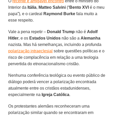
O
recente e amigável encontro
entre o ministro do
Interior da
Itália
,
Matteo Salvini
(“
Bento XVI
é o meu
papa”), e o cardeal
Raymond Burke
fala muito a
esse respeito.
Vale a pena repetir –
Donald Trump
não é
Adolf
Hitler
, e os
Estados Unidos
não são a
Alemanha
nazista. Mas há semelhanças, incluindo a profunda
polarização intraeclesial
sobre questões políticas e o
risco de complacência em relação a uma teologia
pervertida do etnonacionalismo cristão.
Nenhuma conferência teológica ou evento público de
diálogo poderá vencer a polarização encontrada
atualmente entre os cristãos estadunidenses,
especialmente na
Igreja Católica
.
Os protestantes alemães reconheceram uma
polarização similar quando se encontraram em