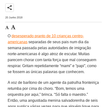
share
20 Junho 2018
O
desesperado pranto de 10 crianças centro-
americanas
separadas de seus pais num dia da
semana passada pelas autoridades de imigração
norte-americanas é algo atroz de escutar. Muitas
parecem chorar com tanta força que mal conseguem
respirar. Gritam repetidamente “mami” e “papi”, como
se fossem as únicas palavras que conhecem.
A voz de barítono de um agente da patrulha fronteiriça
retumba por cima do choro. “Bom, temos uma
orquestra por aqui,” brinca. “Só falta o maestro.”
Então, uma angustiada menina salvadorenha de seis
anos suplica várias vezes para que alguém ligue para