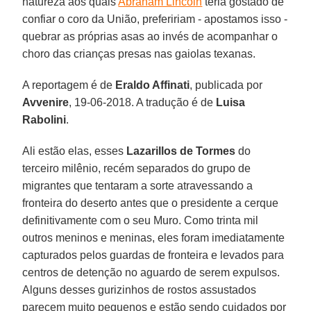
natureza aos quais
Abraham Lincoln
teria gostado de
confiar o coro da União, prefeririam - apostamos isso -
quebrar as próprias asas ao invés de acompanhar o
choro das crianças presas nas gaiolas texanas.
A reportagem é de
Eraldo Affinati
, publicada por
Avvenire
, 19-06-2018. A tradução é de
Luisa
Rabolini
.
Ali estão elas, esses
Lazarillos de Tormes
do
terceiro milênio, recém separados do grupo de
migrantes que tentaram a sorte atravessando a
fronteira do deserto antes que o presidente a cerque
definitivamente com o seu Muro. Como trinta mil
outros meninos e meninas, eles foram imediatamente
capturados pelos guardas de fronteira e levados para
centros de detenção no aguardo de serem expulsos.
Alguns desses gurizinhos de rostos assustados
parecem muito pequenos e estão sendo cuidados por