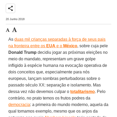
share
20 Junho 2018
As
duas mil crianças separadas à força de seus pais
na fronteira entre os
EUA
e o
México
, sobre cuja pele
Donald Trump
decidiu jogar as próximas eleições no
meio do mandato, representam um grave golpe
infligido à espécie humana na evocação operativa de
dois conceitos que, especialmente para nós
europeus, lançam sombras perturbadoras sobre o
passado século XX: separação e isolamento. Mas
dessa vez não devemos culpar o
totalitarismo
. Pelo
contrário, no prato temos os frutos podres da
democracia
: a primeira do mundo moderno, aquela da
qual tomamos exemplo, mesmo que os anjos da