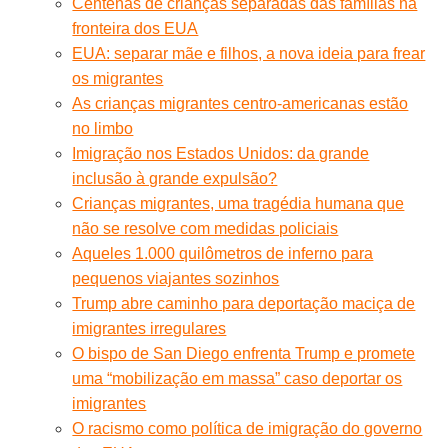
Centenas de crianças separadas das famílias na
fronteira dos EUA
EUA: separar mãe e filhos, a nova ideia para frear
os migrantes
As crianças migrantes centro-americanas estão
no limbo
Imigração nos Estados Unidos: da grande
inclusão à grande expulsão?
Crianças migrantes, uma tragédia humana que
não se resolve com medidas policiais
Aqueles 1.000 quilômetros de inferno para
pequenos viajantes sozinhos
Trump abre caminho para deportação maciça de
imigrantes irregulares
O bispo de San Diego enfrenta Trump e promete
uma “mobilização em massa” caso deportar os
imigrantes
O racismo como política de imigração do governo