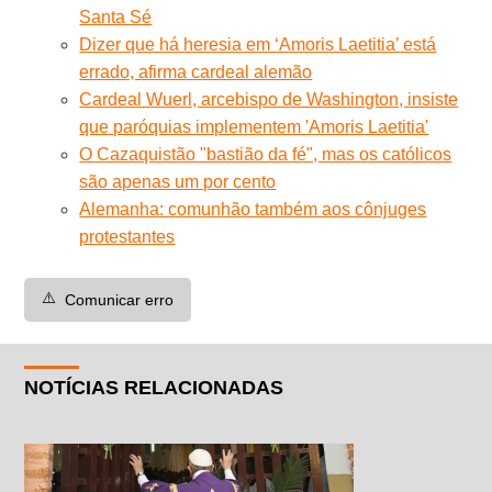
Santa Sé
Dizer que há heresia em ‘Amoris Laetitia’ está
errado, afirma cardeal alemão
Cardeal Wuerl, arcebispo de Washington, insiste
que paróquias implementem 'Amoris Laetitia'
O Cazaquistão "bastião da fé", mas os católicos
são apenas um por cento
Alemanha: comunhão também aos cônjuges
protestantes
⚠️
Comunicar erro
NOTÍCIAS RELACIONADAS