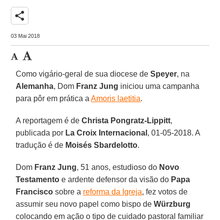
share
03 Mai 2018
Como vigário-geral de sua diocese de
Speyer
, na
Alemanha
, Dom
Franz Jung
iniciou uma campanha
para pôr em prática a
Amoris laetitia
.
A reportagem é de
Christa Pongratz-Lippitt
,
publicada por
La Croix Internacional
, 01-05-2018. A
tradução é de
Moisés Sbardelotto
.
Dom
Franz Jung
, 51 anos, estudioso do
Novo
Testamento
e ardente defensor da visão do
Papa
Francisco
sobre a
reforma da Igreja
, fez votos de
assumir seu novo papel como bispo de
Würzburg
colocando em ação o tipo de cuidado pastoral familiar