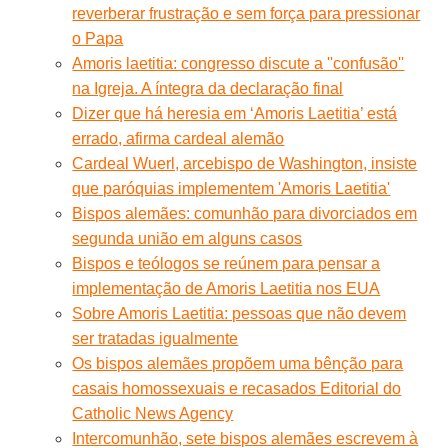
reverberar frustração e sem força para pressionar
o Papa
Amoris laetitia: congresso discute a ''confusão''
na Igreja. A íntegra da declaração final
Dizer que há heresia em ‘Amoris Laetitia’ está
errado, afirma cardeal alemão
Cardeal Wuerl, arcebispo de Washington, insiste
que paróquias implementem 'Amoris Laetitia'
Bispos alemães: comunhão para divorciados em
segunda união em alguns casos
Bispos e teólogos se reúnem para pensar a
implementação de Amoris Laetitia nos EUA
Sobre Amoris Laetitia: pessoas que não devem
ser tratadas igualmente
Os bispos alemães propõem uma bênção para
casais homossexuais e recasados Editorial do
Catholic News Agency
Intercomunhão, sete bispos alemães escrevem à