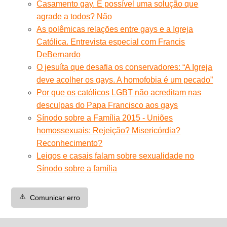
Casamento gay. É possível uma solução que
agrade a todos? Não
As polêmicas relações entre gays e a Igreja
Católica. Entrevista especial com Francis
DeBernardo
O jesuíta que desafia os conservadores: “A Igreja
deve acolher os gays. A homofobia é um pecado”
Por que os católicos LGBT não acreditam nas
desculpas do Papa Francisco aos gays
Sínodo sobre a Família 2015 - Uniões
homossexuais: Rejeição? Misericórdia?
Reconhecimento?
Leigos e casais falam sobre sexualidade no
Sínodo sobre a família
⚠️
Comunicar erro