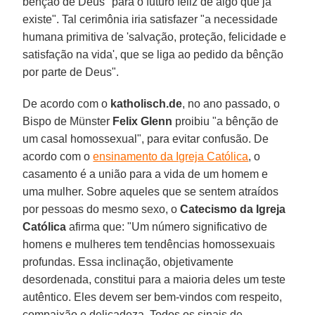
bênção de Deus "para o futuro feliz de algo que já
existe". Tal cerimônia iria satisfazer "a necessidade
humana primitiva de 'salvação, proteção, felicidade e
satisfação na vida', que se liga ao pedido da bênção
por parte de Deus".
De acordo com o
katholisch.de
, no ano passado, o
Bispo de Münster
Felix Glenn
proibiu "a bênção de
um casal homossexual", para evitar confusão. De
acordo com o
ensinamento da Igreja Católica
, o
casamento é a união para a vida de um homem e
uma mulher. Sobre aqueles que se sentem atraídos
por pessoas do mesmo sexo, o
Catecismo da Igreja
Católica
afirma que: "Um número significativo de
homens e mulheres tem tendências homossexuais
profundas. Essa inclinação, objetivamente
desordenada, constitui para a maioria deles um teste
autêntico. Eles devem ser bem-vindos com respeito,
compaixão e delicadeza. Todos os sinais de