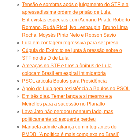
Tensão e sombras após o julgamento do STF e a
apressadíssima ordem de prisão de Lula.
Entrevistas especiais com Adriano Pilatti, Roberto
Romano, Rudá Ricci, Ivo Lesbaupin, Bruno Lima
Rocha, Moysés Pinto Neto e Robson Sávio
Lula em contagem regressiva para ser preso
Cúpula do Exército se junta à pressão sobre o
STF no dia D de Lula
Ameaças no STF e tiros a ônibus de Lula
colocam Brasil em espiral intimidatória
PSOL articula Boulos para Presidência
Apoio de Lula gera resistência a Boulos no PSOL
Em três dias, Temer lança a si mesmo e a
Meirelles para a sucessão no Planalto
Lava Jato não perdoou nenhum lado, mas
politicamente só esquerda perdeu
Manuela admite aliança com integrantes do
PMDB: 'A política é mais complexa no Brasil'