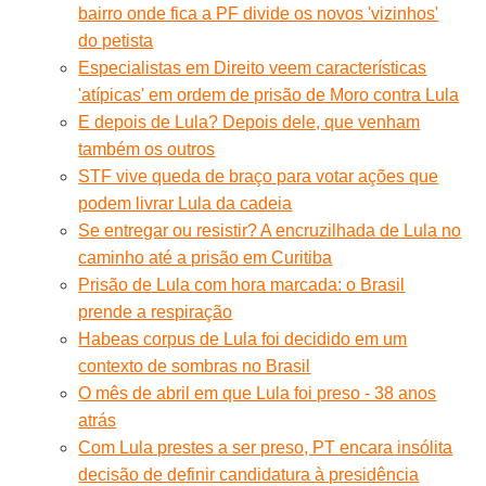
bairro onde fica a PF divide os novos 'vizinhos'
do petista
Especialistas em Direito veem características
'atípicas' em ordem de prisão de Moro contra Lula
E depois de Lula? Depois dele, que venham
também os outros
STF vive queda de braço para votar ações que
podem livrar Lula da cadeia
Se entregar ou resistir? A encruzilhada de Lula no
caminho até a prisão em Curitiba
Prisão de Lula com hora marcada: o Brasil
prende a respiração
Habeas corpus de Lula foi decidido em um
contexto de sombras no Brasil
O mês de abril em que Lula foi preso - 38 anos
atrás
Com Lula prestes a ser preso, PT encara insólita
decisão de definir candidatura à presidência