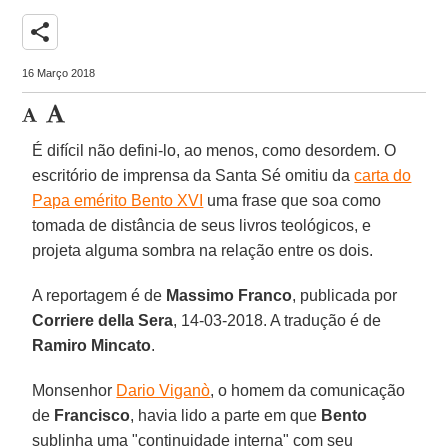
share
16 Março 2018
É difícil não defini-lo, ao menos, como desordem. O
escritório de imprensa da Santa Sé omitiu da
carta do
Papa emérito Bento XVI
uma frase que soa como
tomada de distância de seus livros teológicos, e
projeta alguma sombra na relação entre os dois.
A reportagem é de
Massimo Franco
, publicada por
Corriere della Sera
, 14-03-2018. A tradução é de
Ramiro Mincato
.
Monsenhor
Dario Viganò
, o homem da comunicação
de
Francisco
, havia lido a parte em que
Bento
sublinha uma "continuidade interna" com seu