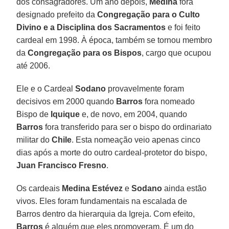
dos consagradores. Um ano depois,
Medina
fora
designado prefeito da
Congregação para o Culto
Divino e a Disciplina dos Sacramentos
e foi feito
cardeal em 1998. À época, também se tornou membro
da
Congregação para os Bispos
, cargo que ocupou
até 2006.
Ele e o Cardeal
Sodano
provavelmente foram
decisivos em 2000 quando
Barros
fora nomeado
Bispo de
Iquique
e, de novo, em 2004, quando
Barros
fora transferido para ser o bispo do ordinariato
militar do
Chile
. Esta nomeação veio apenas cinco
dias após a morte do outro cardeal-protetor do bispo,
Juan Francisco
Fresno
.
Os cardeais
Medina Estévez
e
Sodano
ainda estão
vivos. Eles foram fundamentais na escalada de
Barros dentro da hierarquia da Igreja. Com efeito,
Barros
é alguém que eles promoveram. É um do