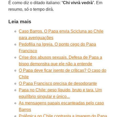
É como diz o ditado italiano: “
Chi vivrà vedrà
”. Em
resumo, só o tempo dirá.
Leia mais
Caso Barros. O Papa envia Scicluna ao Chile
para averiguações
Pedofilia na Igreja. O ponto cego do Papa
Francisco
Crise dos abusos sexuais. Defesa de Papa a
bispo demonstra que ele não a entende
O Papa deve ficar isento de críticas? O caso do
Chile
O Papa Francisco precisa de desodorante
Papa no Chile: peso líquido, bruto e tara. Um
equilíbrio singular e único...
As mensagens papais escanteadas pelo caso
Barros
Polêmica no Chile contrasta a imagem do Papa