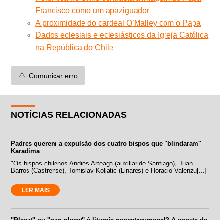
Francisco como um apaziguador
A proximidade do cardeal O’Malley com o Papa
Dados eclesiais e eclesiásticos da Igreja Católica
na República do Chile
⚠️
Comunicar erro
NOTÍCIAS RELACIONADAS
Padres querem a expulsão dos quatro bispos que ''blindaram''
Karadima
"Os bispos chilenos Andrés Arteaga (auxiliar de Santiago), Juan
Barros (Castrense), Tomislav Koljatic (Linares) e Horacio Valenzu[...]
LER MAIS
''Placet'' ou ''non placet'' à liturgia neocatecumenal? A aposta de