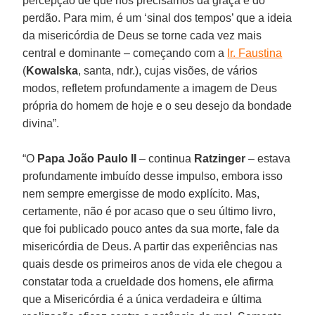
percepção de que nós precisamos da graça e do
perdão. Para mim, é um ‘sinal dos tempos’ que a ideia
da misericórdia de Deus se torne cada vez mais
central e dominante – começando com a
Ir. Faustina
(
Kowalska
, santa, ndr.), cujas visões, de vários
modos, refletem profundamente a imagem de Deus
própria do homem de hoje e o seu desejo da bondade
divina”.
“O
Papa João Paulo II
– continua
Ratzinger
– estava
profundamente imbuído desse impulso, embora isso
nem sempre emergisse de modo explícito. Mas,
certamente, não é por acaso que o seu último livro,
que foi publicado pouco antes da sua morte, fale da
misericórdia de Deus. A partir das experiências nas
quais desde os primeiros anos de vida ele chegou a
constatar toda a crueldade dos homens, ele afirma
que a Misericórdia é a única verdadeira e última