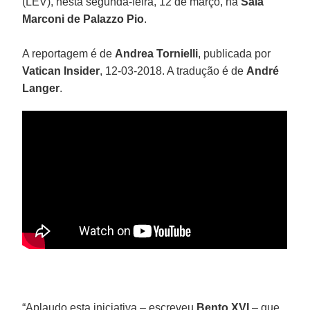
(LEV), nesta segunda-feira, 12 de março, na
Sala
Marconi de Palazzo Pio
.
A reportagem é de
Andrea Tornielli
, publicada por
Vatican Insider
, 12-03-2018. A tradução é de
André
Langer
.
“Aplaudo esta iniciativa – escreveu
Bento XVI
– que