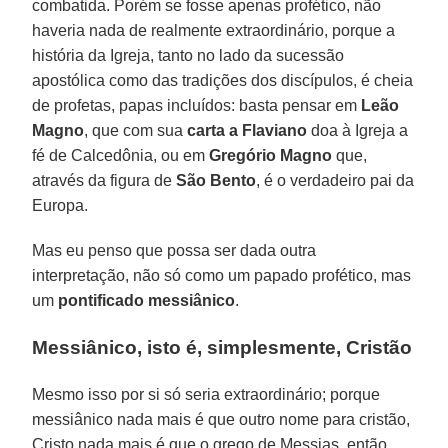
combatida. Porém se fosse apenas profético, não
haveria nada de realmente extraordinário, porque a
história da Igreja, tanto no lado da sucessão
apostólica como das tradições dos discípulos, é cheia
de profetas, papas incluídos: basta pensar em
Leão
Magno
, que com sua
carta a Flaviano
doa à Igreja a
fé de Calcedônia, ou em
Gregório Magno
que,
através da figura de
São Bento
, é o verdadeiro pai da
Europa.
Mas eu penso que possa ser dada outra
interpretação, não só como um papado profético, mas
um
pontificado messiânico
.
Messiânico, isto é, simplesmente, Cristão
Mesmo isso por si só seria extraordinário; porque
messiânico nada mais é que outro nome para cristão,
Cristo nada mais é que o grego de Messias, então