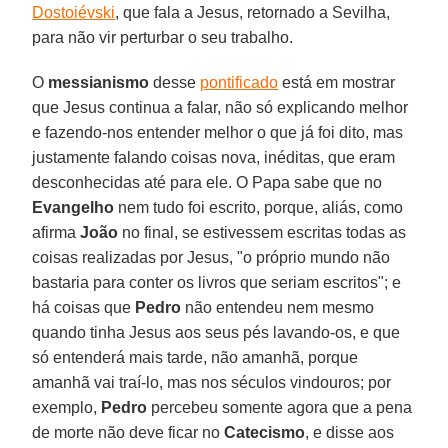
Dostoiévski
, que fala a Jesus, retornado a Sevilha,
para não vir perturbar o seu trabalho.
O
messianismo
desse
pontificado
está em mostrar
que Jesus continua a falar, não só explicando melhor
e fazendo-nos entender melhor o que já foi dito, mas
justamente falando coisas nova, inéditas, que eram
desconhecidas até para ele. O Papa sabe que no
Evangelho
nem tudo foi escrito, porque, aliás, como
afirma
João
no final, se estivessem escritas todas as
coisas realizadas por Jesus, "o próprio mundo não
bastaria para conter os livros que seriam escritos"; e
há coisas que
Pedro
não entendeu nem mesmo
quando tinha Jesus aos seus pés lavando-os, e que
só entenderá mais tarde, não amanhã, porque
amanhã vai traí-lo, mas nos séculos vindouros; por
exemplo,
Pedro
percebeu somente agora que a pena
de morte não deve ficar no
Catecismo
, e disse aos