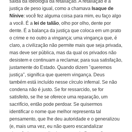
saída da ideologia da retaliação. A retaliação é a
justiça de peso igual, como a chamava
Isaque de
Nínive
: você fez alguma coisa para mim, eu faço algo
a você. É a
lei de talião
, olho por olho, dente por
dente. É a balança da justiça que coloca em um prato
o crime e no outro a vingança; uma vingança que, é
claro, a civilização não permite mais que seja privada,
mas deve ser pública, mas da qual os privados não
desistem e continuam a reclamar, para sua satisfação,
justamente do Estado. Quando dizem "queremos
justiça", significa que querem vingança. Deus
também está incluído nesse círculo infernal. Se não
condena não é justo. Se for ressarcido, se for
satisfeito, se lhe se oferece uma reparação, um
sacrifício, então pode perdoar. Se quisermos
identificar o nome que melhor representa tal
pensamento, que lhe deu autoridade e o generalizou
(e, mais uma vez, eu não quero escandalizar