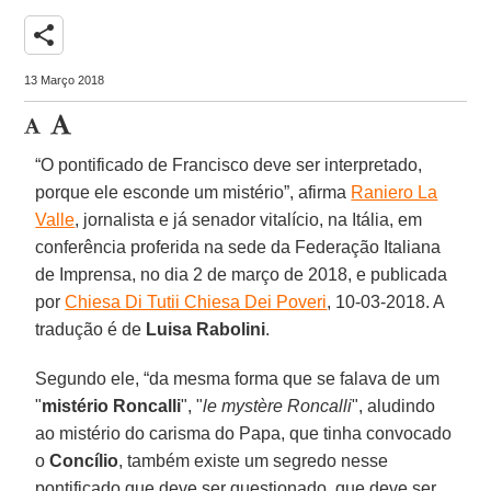
share
13 Março 2018
“O pontificado de Francisco deve ser interpretado,
porque ele esconde um mistério”, afirma
Raniero La
Valle
, jornalista e já senador vitalício, na Itália, em
conferência proferida na sede da Federação Italiana
de Imprensa, no dia 2 de março de 2018, e publicada
por
Chiesa Di Tutii Chiesa Dei Poveri
, 10-03-2018. A
tradução é de
Luisa Rabolini
.
Segundo ele, “da mesma forma que se falava de um
"
mistério Roncalli
", "
le mystère Roncalli
", aludindo
ao mistério do carisma do Papa, que tinha convocado
o
Concílio
, também existe um segredo nesse
pontificado que deve ser questionado, que deve ser