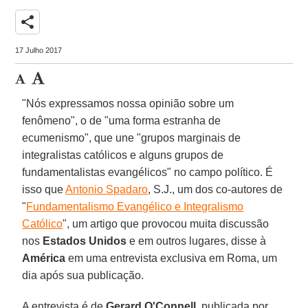
share
17 Julho 2017
"Nós expressamos nossa opinião sobre um
fenômeno", o de "uma forma estranha de
ecumenismo", que une "grupos marginais de
integralistas católicos e alguns grupos de
fundamentalistas evangélicos" no campo político. É
isso que
Antonio Spadaro
, S.J., um dos co-autores de
"
Fundamentalismo Evangélico e Integralismo
Católico
", um artigo que provocou muita discussão
nos
Estados Unidos
e em outros lugares, disse à
América
em uma entrevista exclusiva em Roma, um
dia após sua publicação.
A entrevista é de
Gerard O'Connell
, publicada por