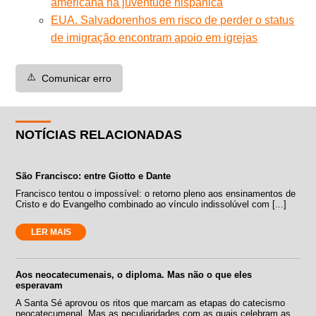
americana na juventude hispânica
EUA. Salvadorenhos em risco de perder o status
de imigração encontram apoio em igrejas
⚠️
Comunicar erro
NOTÍCIAS RELACIONADAS
São Francisco: entre Giotto e Dante
Francisco tentou o impossível: o retorno pleno aos ensinamentos de
Cristo e do Evangelho combinado ao vínculo indissolúvel com [...]
LER MAIS
Aos neocatecumenais, o diploma. Mas não o que eles
esperavam
A Santa Sé aprovou os ritos que marcam as etapas do catecismo
neocatecumenal. Mas as peculiaridades com as quais celebram as