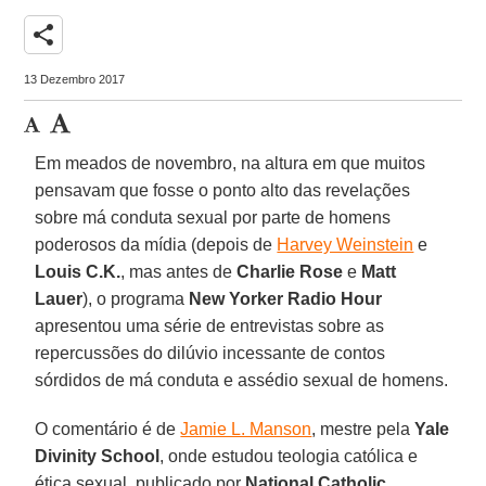
share
13 Dezembro 2017
Em meados de novembro, na altura em que muitos
pensavam que fosse o ponto alto das revelações
sobre má conduta sexual por parte de homens
poderosos da mídia (depois de
Harvey Weinstein
e
Louis C.K.
, mas antes de
Charlie Rose
e
Matt
Lauer
), o programa
New Yorker Radio Hour
apresentou uma série de entrevistas sobre as
repercussões do dilúvio incessante de contos
sórdidos de má conduta e assédio sexual de homens.
O comentário é de
Jamie L. Manson
, mestre pela
Yale
Divinity School
, onde estudou teologia católica e
ética sexual, publicado por
National Catholic