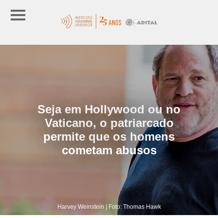
Seja em Hollywood ou no
Vaticano, o patriarcado
permite que os homens
cometam abusos
Harvey Weinstein | Foto: Thomas Hawk