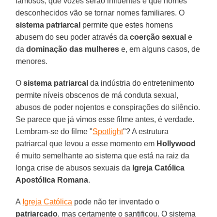
famosos, que vozes serão influentes e que nomes
desconhecidos vão se tornar nomes familiares. O
sistema patriarcal
permite que estes homens
abusem do seu poder através da
coerção sexual
e
da
dominação das mulheres
e, em alguns casos, de
menores.
O
sistema patriarcal
da indústria do entretenimento
permite níveis obscenos de má conduta sexual,
abusos de poder nojentos e conspirações do silêncio.
Se parece que já vimos esse filme antes, é verdade.
Lembram-se do filme "
Spotlight
"? A estrutura
patriarcal que levou a esse momento em
Hollywood
é muito semelhante ao sistema que está na raiz da
longa crise de abusos sexuais da
Igreja Católica
Apostólica Romana
.
A
Igreja Católica
pode não ter inventado o
patriarcado
, mas certamente o santificou. O sistema