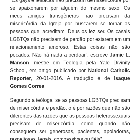
“Os gays e lésbicas não precisam de misericórdia por
se apaixonarem por alguém do mesmo sexo. Os
meus amigos transgêneros não precisam da
misericórdia da Igreja por buscarem se tornar as
pessoas que, acreditam, Deus os fez ser. Os casais
LGBTQs não precisam de perdão por estarem em um
relacionamento amoroso. Estas coisas não são
pecados. Não há nada a perdoar”, escreve
Jamie L.
Manson
, mestre em Teologia pela Yale Divinity
School, em artigo publicado por
National Catholic
Reporter
, 20-01-2016. A tradução é de
Isaque
Gomes Correa
.
Segundo a teóloga “se as pessoas LGBTQs precisam
de misericórdia e perdão, o é por razões que não são
diferentes das razões que as pessoas heterossexuais
precisam de misericórdia, como quando não
conseguem ser generosas, pacientes, apoiadoras,
respeitosas, legais, compassivas ou fiéis”.