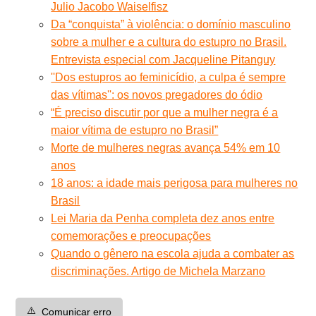
Julio Jacobo Waiselfisz
Da “conquista” à violência: o domínio masculino
sobre a mulher e a cultura do estupro no Brasil.
Entrevista especial com Jacqueline Pitanguy
''Dos estupros ao feminicídio, a culpa é sempre
das vítimas'': os novos pregadores do ódio
“É preciso discutir por que a mulher negra é a
maior vítima de estupro no Brasil”
Morte de mulheres negras avança 54% em 10
anos
18 anos: a idade mais perigosa para mulheres no
Brasil
Lei Maria da Penha completa dez anos entre
comemorações e preocupações
Quando o gênero na escola ajuda a combater as
discriminações. Artigo de Michela Marzano
⚠️
Comunicar erro