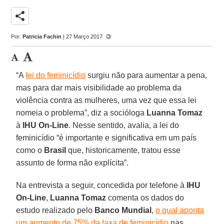
share
Por:
Patricia Fachin
| 27 Março 2017
“A
lei do feminicídio
surgiu não para aumentar a pena,
mas para dar mais visibilidade ao problema da
violência contra as mulheres, uma vez que essa lei
nomeia o problema”, diz a socióloga
Luanna Tomaz
à
IHU On-Line
. Nesse sentido, avalia, a lei do
feminicídio “é importante e significativa em um país
como o
Brasil
que, historicamente, tratou esse
assunto de forma não explícita”.
Na entrevista a seguir, concedida por telefone à
IHU
On-Line
,
Luanna Tomaz
comenta os dados do
estudo realizado pelo
Banco Mundial
,
o qual aponta
um aumento de 75% da taxa de feminicídio
nas