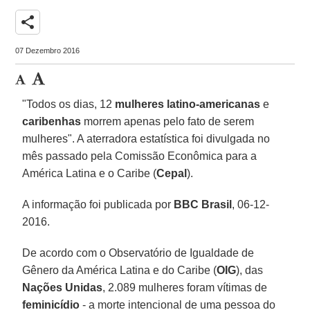
share
07 Dezembro 2016
"Todos os dias, 12
mulheres latino-americanas
e
caribenhas
morrem apenas pelo fato de serem
mulheres". A aterradora estatística foi divulgada no
mês passado pela Comissão Econômica para a
América Latina e o Caribe (
Cepal
).
A informação foi publicada por
BBC Brasil
, 06-12-
2016.
De acordo com o Observatório de Igualdade de
Gênero da América Latina e do Caribe (
OIG
), das
Nações Unidas
, 2.089 mulheres foram vítimas de
feminicídio
- a morte intencional de uma pessoa do