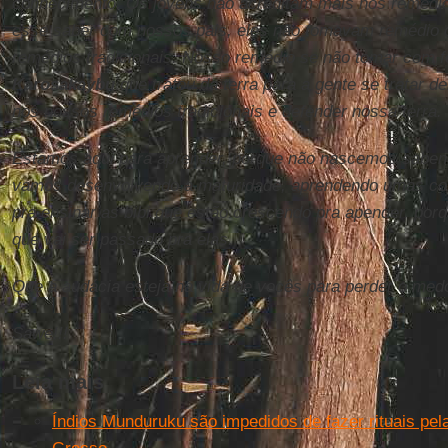
conhecimento. Os jovens não acreditam mais nos remédio
esse saber com nossos pais, eles não tomavam remédio 
remédios tradicionais. Nosso remédio se não tomar com fé
Karosakaybu
que tratou da terra para a gente se tratar de
nos nossos remédios tradicionais e defender nossa terra.
Estamos aqui para aprender, porque não nascemos sabe
vamos desenvolvendo a maturidade, aprendendo umas co
pra ensinar as bibi que estão crescendo pra apender, po
que vai ser passado pra elas.
Que a audácia esteja na vida de vocês para perder o med
Sawe!!!
Leia mais
Índios Munduruku são impedidos de fazer rituais pel