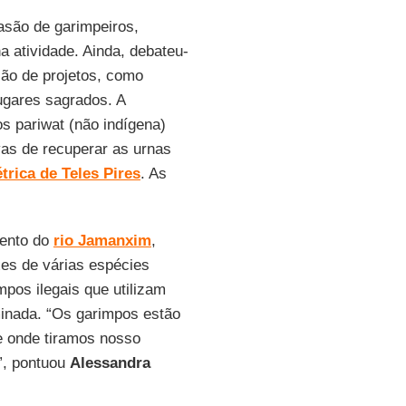
asão de garimpeiros,
a atividade. Ainda, debateu-
ção de projetos, como
lugares sagrados. A
s pariwat (não indígena)
as de recuperar as urnas
étrica de Teles Pires
. As
mento do
rio Jamanxim
,
es de várias espécies
mpos ilegais que utilizam
minada. “Os garimpos estão
e onde tiramos nosso
a”, pontuou
Alessandra