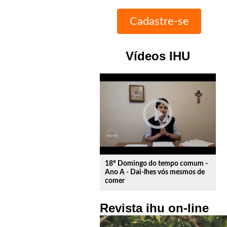
Vídeos IHU
play_circle_outline
18º Domingo do tempo comum -
Ano A - Dai-lhes vós mesmos de
comer
Revista ihu on-line