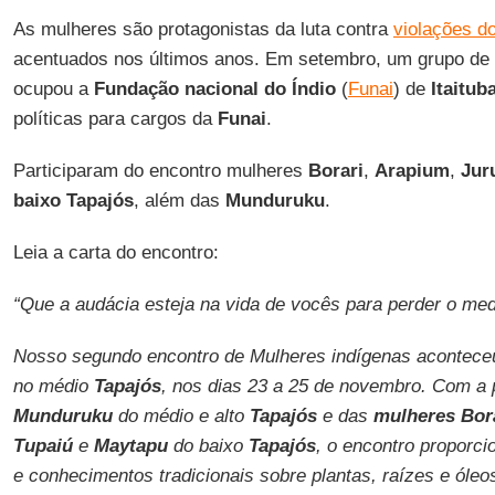
As mulheres são protagonistas da luta contra
violações do
acentuados nos últimos anos. Em setembro, um grupo de
ocupou a
Fundação nacional do Índio
(
Funai
) de
Itaitub
políticas para cargos da
Funai
.
Participaram do encontro mulheres
Borari
,
Arapium
,
Jur
baixo Tapajós
, além das
Munduruku
.
Leia a carta do encontro:
“Que a audácia esteja na vida de vocês para perder o med
Nosso segundo encontro de Mulheres indígenas acontec
no médio
Tapajós
, nos dias 23 a 25 de novembro. Com a 
Munduruku
do médio e alto
Tapajós
e das
mulheres Bor
Tupaiú
e
Maytapu
do baixo
Tapajós
, o encontro proporc
e conhecimentos tradicionais sobre plantas, raízes e óleo