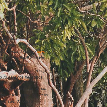
que elas sabem e vão
as, e nós nos preocupamos
os guerreiros porque também
 é defender o território, e
wat vão destruir tudo com
mos denúncias das nossas
 e intimidando nosso
povo
 nosso
rio Idixidi
e no
rio
o rio, que está
ebemos que o rio está sujo
eguro para nós bebermos.
erra dá tudo para nós, ela
ente e foi ela que trouxe as
 precisam do nosso