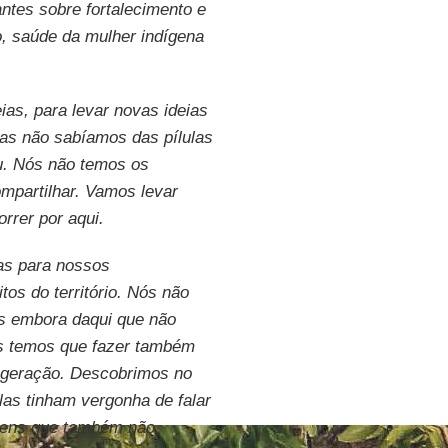
ntes sobre fortalecimento e
o, saúde da mulher indígena
ias, para levar novas ideias
as não sabíamos das pílulas
. Nós não temos os
partilhar. Vamos levar
rrer por aqui.
tas para nossos
tos do território. Nós não
os embora daqui que não
s temos que fazer também
m geração. Descobrimos no
elas tinham vergonha de falar
vens que também não