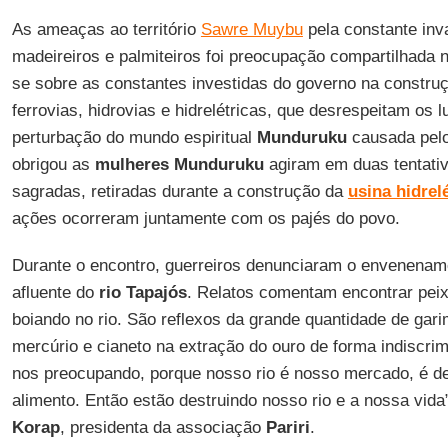
As ameaças ao território
Sawre Muybu
pela constante inv
madeireiros e palmiteiros foi preocupação compartilhada n
se sobre as constantes investidas do governo na constru
ferrovias, hidrovias e hidrelétricas, que desrespeitam os 
perturbação do mundo espiritual
Munduruku
causada pelo
obrigou as
mulheres Munduruku
agiram em duas tentativ
sagradas, retiradas durante a construção da
usina hidrel
ações ocorreram juntamente com os pajés do povo.
Durante o encontro, guerreiros denunciaram o envenena
afluente do
rio Tapajós
. Relatos comentam encontrar peix
boiando no rio. São reflexos da grande quantidade de gari
mercúrio e cianeto na extração do ouro de forma indiscri
nos preocupando, porque nosso rio é nosso mercado, é d
alimento. Então estão destruindo nosso rio e a nossa vid
Korap
, presidenta da associação
Pariri
.