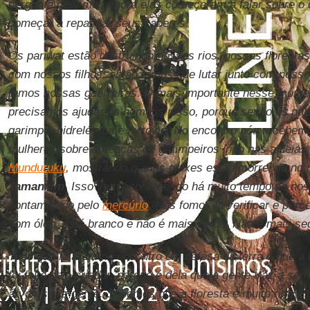
perguntavam, mas agora elas começaram a falar sobre o 
começar a repassar seus saberes.
Os pariwat estão destruindo nossos rios, nossas florest
com nossos filhos, então temos que lutar junto com noss
temos nossas guerreiras. O mais importante nesse momento
precisamos ajudar os homens nisso, porque senão os pari
garimpo, hidrelétrica e ferrovia. No encontro nós recebe
mulheres sobre ameaças de garimpeiros indo nas aldeias
Munduruku
, mostrando que os peixes estão morrendo no
Jamanxim
. Isso vem acontecendo há muito tempo no noss
contaminado pelo
mercúrio
. Nós fomos lá verificar e perc
com óleo, está branco e não é mais verde. Não é mais s
Tudo que falaram no encontro em defesa da terra é que a t
foi feita pelo criador, porque é dela que a gente traz a sem
árvores pra gente. Sabemos que a floresta é muito rica e