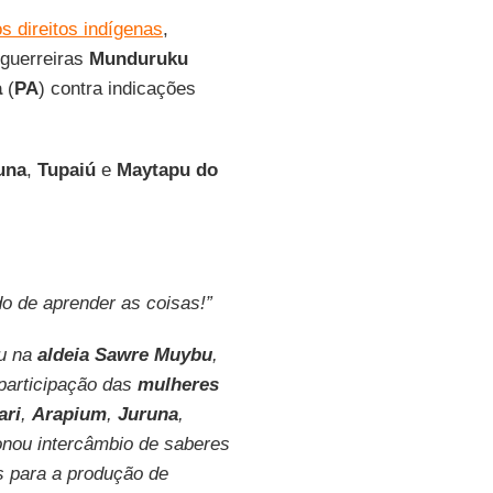
s direitos indígenas
,
 guerreiras
Munduruku
a
(
PA
) contra indicações
una
,
Tupaiú
e
Maytapu do
o de aprender as coisas!”
eu na
aldeia Sawre Muybu
,
participação das
mulheres
ari
,
Arapium
,
Juruna
,
ionou intercâmbio de saberes
s para a produção de