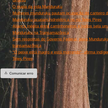
Grosso
O mapa da vida Munduruku
Mulheres munduruku pautam ocupação do canteiro da
Munduruku ocupam hidrelétrica no rio Teles Pires
Aliança inédita entre caminhoneiros e índios sela
Munduruku na Transamazônica
Sem respostas do Governo Federal, povo Munduruku 
transamazônica
“O peixe está magro e está morrendo”, afirma indíg
Teles Pires
⚠️
Comunicar erro