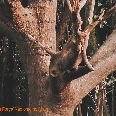
s tradicionais. Aprendemos
de farmácia, só nossos
, não se cura. Foi
la. Por isso temos que ter fé
ndo, mas com o tempo
m as outras. Estamos aqui
rque esse é o conhecimento
o de aprender as coisas!
a Força Nacional no Mato