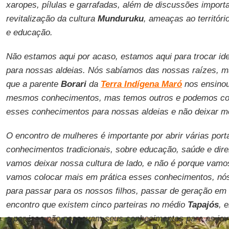
xaropes, pílulas e garrafadas, além de discussões importa
revitalização da cultura
Munduruku
, ameaças ao territóri
e educação.
Não estamos aqui por acaso, estamos aqui para trocar ide
para nossas aldeias. Nós sabíamos das nossas raízes, m
que a parente
Borari
da
Terra Indígena Maró
nos ensinou
mesmos conhecimentos, mas temos outros e podemos com
esses conhecimentos para nossas aldeias e não deixar mo
O encontro de mulheres é importante por abrir várias por
conhecimentos tradicionais, sobre educação, saúde e direi
vamos deixar nossa cultura de lado, e não é porque vam
vamos colocar mais em prática esses conhecimentos, nó
para passar para os nossos filhos, passar de geração e
encontro que existem cinco parteiras no médio
Tapajós
, 
e por isso não passavam seus conhecimentos para as jo