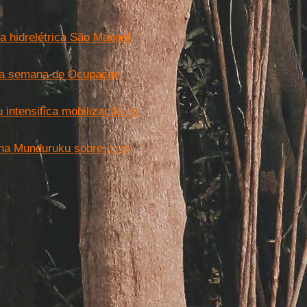
 hidrelétrica São Manoel
 uma semana de Ocupação
intensifica mobilização na
ena Munduruku sobre o rio