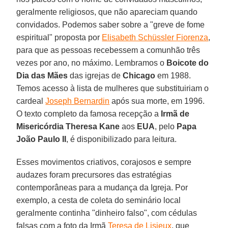
geralmente religiosos, que não apareciam quando
convidados. Podemos saber sobre a "greve de fome
espiritual" proposta por
Elisabeth Schüssler Fiorenza
,
para que as pessoas recebessem a comunhão três
vezes por ano, no máximo. Lembramos o
Boicote do
Dia das Mães
das igrejas de
Chicago
em 1988.
Temos acesso à lista de mulheres que substituiriam o
cardeal
Joseph Bernardin
após sua morte, em 1996.
O texto completo da famosa recepção a
Irmã de
Misericórdia Theresa Kane
aos
EUA
, pelo
Papa
João Paulo II
, é disponibilizado para leitura.
Esses movimentos criativos, corajosos e sempre
audazes foram precursores das estratégias
contemporâneas para a mudança da Igreja. Por
exemplo, a cesta de coleta do seminário local
geralmente continha "dinheiro falso", com cédulas
falsas com a foto da Irmã
Teresa de Lisieux
, que