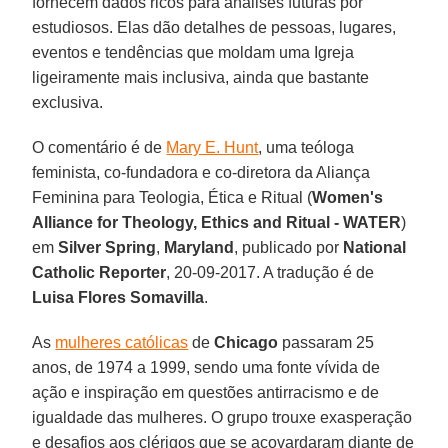
fornecem dados ricos para análises futuras por
estudiosos. Elas dão detalhes de pessoas, lugares,
eventos e tendências que moldam uma Igreja
ligeiramente mais inclusiva, ainda que bastante
exclusiva.
O comentário é de
Mary E. Hunt
, uma teóloga
feminista, co-fundadora e co-diretora da Aliança
Feminina para Teologia, Ética e Ritual (
Women's
Alliance for Theology, Ethics and Ritual - WATER
)
em
Silver Spring
,
Maryland
, publicado por
National
Catholic Reporter
, 20-09-2017. A tradução é de
Luisa Flores Somavilla
.
As
mulheres católicas
de
Chicago
passaram 25
anos, de 1974 a 1999, sendo uma fonte vívida de
ação e inspiração em questões antirracismo e de
igualdade das mulheres. O grupo trouxe exasperação
e desafios aos clérigos que se acovardaram diante de