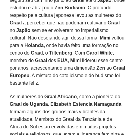
seguiu seu caminho junto ao
Graal
até o
Japão
, onde
estudou e abraçou o
Zen Budismo
. O profundo
respeito pela cultura japonesa levou as mulheres do
Graal
a perceber que não poderiam cultivar o
Graal
no
Japão
sem se envolverem no imperialismo
cultural. Não desejando agir dessa forma,
Mimi
voltou
para a
Holanda
, onde havia feito uma formação no
centro do
Graal
, o
Tiltenberg
. Com
Carol White
,
membro do
Graal
dos
EUA
,
Mimi
liderou esse centro
por anos, acrescentando uma dimensão
Zen
ao
Graal
Europeu
. A mistura do catolicismo e do budismo foi
bastante feliz.
As mulheres do
Graal Africano
, como a pioneira do
Graal de Uganda
,
Elizabeth Estencia Namaganda
,
formam alguns dos grupos mais vibrantes da
atualidade. Membros do Graal da Tanzânia e da
África do Sul estão envolvidas em muitos projetos
sociais e religiosos, que levam a liderança feminina e