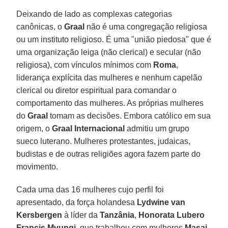
Deixando de lado as complexas categorias
canônicas, o
Graal
não é uma congregação religiosa
ou um instituto religioso. É uma "união piedosa" que é
uma organização leiga (não clerical) e secular (não
religiosa), com vínculos mínimos com
Roma
,
liderança explícita das mulheres e nenhum capelão
clerical ou diretor espiritual para comandar o
comportamento das mulheres. As próprias mulheres
do
Graal
tomam as decisões. Embora católico em sua
origem, o
Graal Internacional
admitiu um grupo
sueco luterano. Mulheres protestantes, judaicas,
budistas e de outras religiões agora fazem parte do
movimento.
Cada uma das 16 mulheres cujo perfil foi
apresentado, da força holandesa
Lydwine van
Kersbergen
à líder da
Tanzânia
,
Honorata Lubero
Francis Mvungi
, que trabalhou com mulheres
Masai