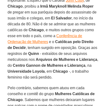
importante. Esqueci que o cardeal
John Cody
, de
Chicago
, proibiu a
Irmã Maryknoll Melinda Roper
de pregar em sua paróquia depois do assassinato de
suas irmãs e colegas, em
El Salvador
, no início da
década de 80. Não é de se admirar que as mulheres
católicas de
Chicago
, e muitos outros grupos como
esse em todo o país, como a
Conferência de
Ordenação de Mulheres
e o
Católicas pelo Direito
de Decidir
, tenham surgido em oposição. Graças aos
registros de
Quinn
- extraídos de seus arquivos
meticulosos nos
Arquivos de Mulheres e Liderança
,
do
Centro Gannon de Mulheres e Liderança
, na
Universidade Loyola
, em
Chicago
-, o trabalho
feminino não será perdido.
Pelo contrário, sabemos quem atuou em cada
conselho e comitê do grupo
Mulheres Católicas de
Chicago
. Sabemos que mulheres deixaram lugares
nos palcos com o nome de convidados masculinos,