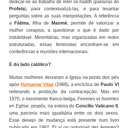
dedicar-se ao trabalho de reler os hadith (palavras do
Profeta
), para contextualizá-las, e para levantar
perguntas sobre as suas interpretações. A referência
a
Fátima
, filha de
Maomé
, permite de valorizar a
mulher corajosa, a questionar o que é dado por
indubitável. Minoritárias, mas organizadas em redes
estruturadas, essas feministas encontram-se em
conferências e reuniões internacionais.
E do lado católico?
Muitas mulheres deixaram a Igreja na ponta dos pés
após
Humanae Vitae
(1968), a encíclica de
Paulo VI
reiterando a proibição da contracepção. Mas em
1970, o movimento franco-belga,
Femmes et hommes
en Eglise
, propôs, na esteira do
Concílio Vaticano II
,
uma parceria mais igualitária entre os dois sexos.
Esse desejo de mudança está presente num livro
publicado em 1982,
Et si on ordonnait des femmes
?