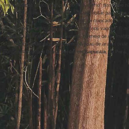
trem.
Marcos
desconfiou quando “Meladinho” disse que nã
praxe. Se soubesse ler, pensou, tentaria voltar para cas
entrou no trem. Então, nova surpresa: foi colocado no vag
malas, com a orientação de não circular nos vagões. E as
da manhã, desceu na última parada, no meio de um matag
subiu, com os demais, num caminhão pau de araras onde 
portões da fazenda
Brasil Verde
, em
Sapucaia
, no
Pará
.