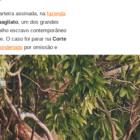
rteira assinada, na
fazenda
agliato
, um dos grandes
abalho escravo contemporâneo
e. O caso foi parar na
Corte
 condenado
por omissão e
um país – justamente um dos
cisão é a única justiça dada
trabalhadores como ele
os três “
São Jorge
”
antos arrefeceram o temor.
nsidero livre hoje, mas não
 e o bicho tem medo de pisar