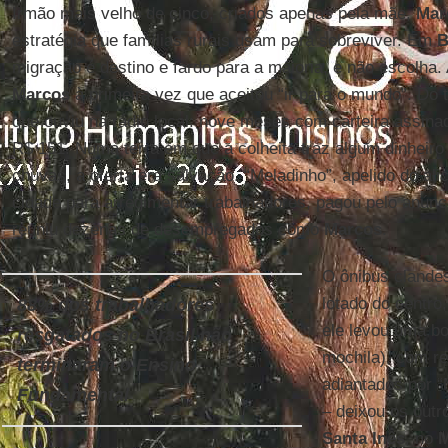
Irmão mais velho de cinco, criados apenas pela mãe,
Mar
estratégia que famílias rurais usam para sobreviver. Em
B
migração é destino e fardo para a maioria, e não escolha.
Marcos
à primeira vez que aceitou “ir para o mundo”. Do 
que ouviu na rádio local: nove meses com carteira assina
R$ 151. Numa terra em que a colheita traz algum dinheir
chuvas, a oferta era salvação. “Meladinho”, apelido do ali
cidade para arregimentar trabalhadores, pagou pelo anún
reuniu dezenas de desempregados como
Marcos
.
O ônibus clande
lotado do centro
88% dos trabalhadores
ele levou uma bo
resgatados no Brasil não
mochila), com r
terminaram o Ensino
adiantados por “
Fundamental
– deixou os out
Santa Inês
, no
M