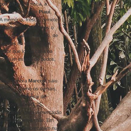
cos
seguiu, à risca, a
arras
, interior do
Piauí
,
 A memória, fresca, remete
trabalho, soube apenas o
da e um salário mínimo, de
o apenas na estação das
ciador que locou casa na
cio. Num estado de dedos,
stino, lembra
Marcos
, saiu
, à noite. Como os demais,
roquinha (espécie de
ede, roupas e R$ 25
Meladinho” para alimentação
ros R$ 25 com a mãe. Em
aranhão
, embarcaram num