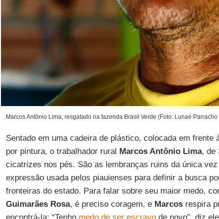
Marcos Antônio Lima, resgatado na fazenda Brasil Verde (Foto: Lunaé Parracho |
Sentado em uma cadeira de plástico, colocada em frente 
por pintura, o trabalhador rural
Marcos Antônio Lima
, de
cicatrizes nos pés. São as lembranças ruins da única vez
expressão usada pelos piauienses para definir a busca po
fronteiras do estado. Para falar sobre seu maior medo, co
Guimarães Rosa
, é preciso coragem, e
Marcos
respira p
encontrá-la: “Tenho
medo de ser escravo
de novo”, diz ele