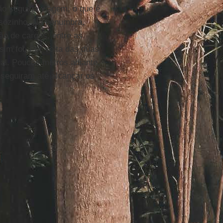
o seguiria viagem, o que é
a sozinho. Na penumbra,
ão de cargas, entre as
sim foi. Por volta das duas
al. Poucos metros adiante,
seguiram até alcançar os