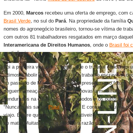
Em 2000,
Marcos
recebeu uma oferta de emprego, com ca
Brasil Verde
, no sul do
Pará
. Na propriedade da família
Qu
nomes do agronegócio brasileiro, tornou-se vítima de tr
com outros 81 trabalhadores resgatados em março daquel
Interamericana de Direitos Humanos
, onde o
Brasil foi
negligência.
Foi a primeira vez, em 37 anos, que o tribunal condenou 
últimos a abolir a escravidão – por trabalho escravo. A de
ao passado de
Marcos
. Porque no presente e no futuro, 
seguem ameaçados pelo risco de novas armadilhas. Nem 
pendurados na casa de quatro cômodos e os outros oito s
“Nunca mais saí do
Piauí
”, diz ele. E continua: “Eu me co
viajo. É livre que nem animal de cativeiro, que você solta
no mato. Muitas vezes o medo é a razão do cara viver.”