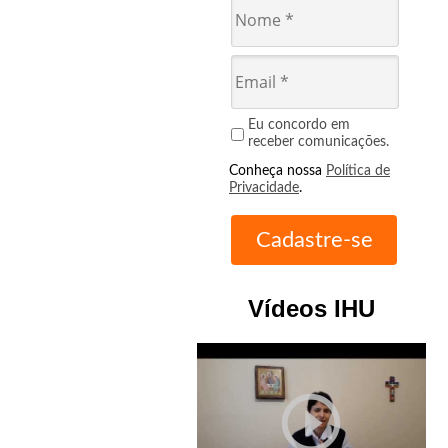
Eu concordo em
receber comunicações.
Conheça nossa
Política de
Privacidade
.
Vídeos IHU
play_circle_outline