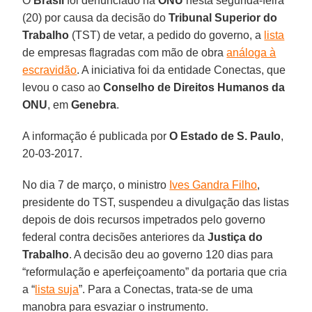
O
Brasil
foi denunciado na
ONU
nesta segunda-feira
(20) por causa da decisão do
Tribunal Superior do
Trabalho
(TST) de vetar, a pedido do governo, a
lista
de empresas flagradas com mão de obra
análoga à
escravidão
. A iniciativa foi da entidade Conectas, que
levou o caso ao
Conselho de Direitos Humanos da
ONU
, em
Genebra
.
A informação é publicada por
O Estado de S. Paulo
,
20-03-2017.
No dia 7 de março, o ministro
Ives Gandra Filho
,
presidente do TST, suspendeu a divulgação das listas
depois de dois recursos impetrados pelo governo
federal contra decisões anteriores da
Justiça do
Trabalho
. A decisão deu ao governo 120 dias para
“reformulação e aperfeiçoamento” da portaria que cria
a “
lista suja
”. Para a Conectas, trata-se de uma
manobra para esvaziar o instrumento.