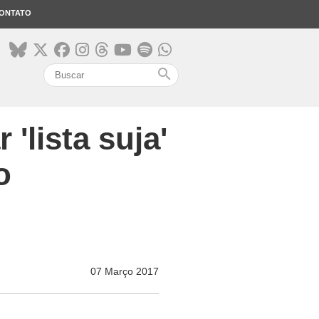
ONTATO
search
'lista suja'
o
07 Março 2017