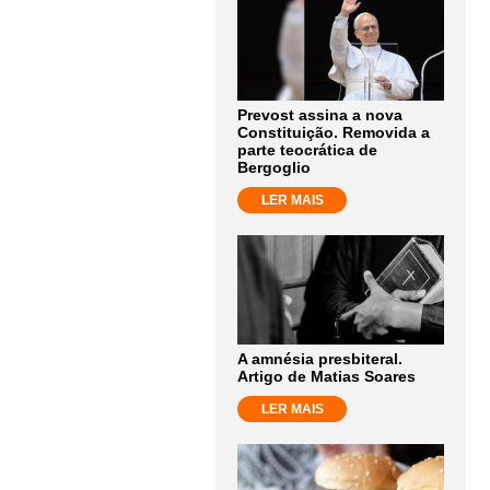
Prevost assina a nova
Constituição. Removida a
parte teocrática de
Bergoglio
LER MAIS
A amnésia presbiteral.
Artigo de Matias Soares
LER MAIS