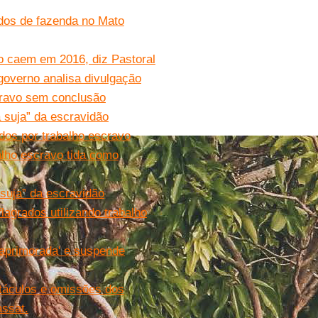
ados de fazenda no Mato
o caem em 2016, diz Pastoral
 governo analisa divulgação
scravo sem conclusão
a suja” da escravidão
dos por trabalho escravo
balho escravo tida como
 suja” da escravidão
lagrados utilizando trabalho
 'aprimorada' e suspende
táculos e omissões dos
assat.