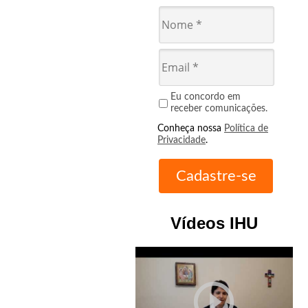
Eu concordo em
receber comunicações.
Conheça nossa
Política de
Privacidade
.
Vídeos IHU
play_circle_outline