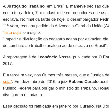
A
Justiça do Trabalho
, em Brasília, manteve decisão que 
nesta terça-feira, 7, o cadastro de empregadores que us
escrava
. No final da tarde de hoje, o desembargador
Pedr
11ª Vara, recusou pedido da Advocacia-Geral da União (
"
lista suja
" em sigilo.
"Impedir a divulgação do cadastro acaba por esvaziar, dia 
de combate ao trabalho análogo ao de escravo no Brasil",
A reportagem é de
Leonêncio Nossa
, publicada por
O Est
2017.
É a terceira vez, nos últimos três meses, que a Justiça d
suja"
. Em dezembro de 2016, o juiz
Rubens Curado
aceit
Público Federal para obrigar o ministro do Trabalho,
Ronal
divulgarem o cadastro.
Essa decisão foi ratificada em janeiro por
Curado
. Na últ