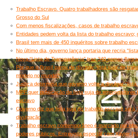
Trabalho Escravo. Quatro trabalhadores são resgat
Grosso do Sul
Com menos fiscalizações, casos de trabalho escrav
Entidades pedem volta da lista do trabalho escravo;
Brasil tem mais de 450 inquéritos sobre trabalho e
No último dia, governo lança portaria que recria “list
Nova “Lista de Transparência” traz 340 nomes flagra
Por que o Brasil parou de divulgar 'lista suja' de tra
modelo no mundo?
Justiça determina que governo volte a divulgar “lista
MPF quer publicação de lista suja de empregadores f
escravo
Governo diz que lista suja do trabalho escravo será
divulgação
Trabalho escravo contemporâneo é marcado por obs
poderes públicos. Entrevista especial com Xavier Pl