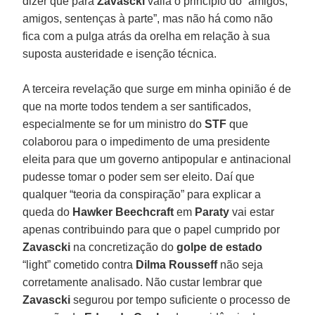
dizer que para
Zavascki
valia o princípio do “amigos,
amigos, sentenças à parte”, mas não há como não
fica com a pulga atrás da orelha em relação à sua
suposta austeridade e isenção técnica.
A terceira revelação que surge em minha opinião é de
que na morte todos tendem a ser santificados,
especialmente se for um ministro do
STF
que
colaborou para o impedimento de uma presidente
eleita para que um governo antipopular e antinacional
pudesse tomar o poder sem ser eleito. Daí que
qualquer “teoria da conspiração” para explicar a
queda do
Hawker Beechcraft
em
Paraty
vai estar
apenas contribuindo para que o papel cumprido por
Zavascki
na concretização do
golpe de estado
“light” cometido contra
Dilma Rousseff
não seja
corretamente analisado. Não custar lembrar que
Zavascki
segurou por tempo suficiente o processo de