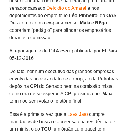
desencadeada com base na delação premiada do
senador cassado
Delcídio do Amaral
e nos
depoimentos do empreiteiro
Léo Pinheiro
, da
OAS
.
De acordo com o ex-parlamentar,
Maia
e
Rêgo
cobrariam “pedágio” para blindar os empresários
durante a comissão.
A reportagem é de
Gil Alessi
, publicada por
El País
,
05-12-2016.
De fato, nenhum executivo das grandes empresas
envolvidas no escândalo de corrupção da Petrobras
depôs na
CPI
do Senado nem na comissão mista,
como era de se esperar. A
CPI
presidida por
Maia
terminou sem votar o relatório final.
Esta é a primeira vez que a
Lava Jato
cumpre
mandados de busca e apreensão na residência de
um ministro do
TCU
, um órgão cujo papel tem