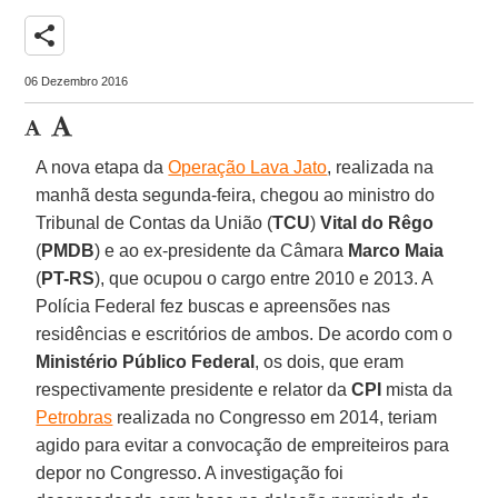
share
06 Dezembro 2016
A nova etapa da
Operação Lava Jato
, realizada na
manhã desta segunda-feira, chegou ao ministro do
Tribunal de Contas da União (
TCU
)
Vital do Rêgo
(
PMDB
) e ao ex-presidente da Câmara
Marco Maia
(
PT-RS
), que ocupou o cargo entre 2010 e 2013. A
Polícia Federal fez buscas e apreensões nas
residências e escritórios de ambos. De acordo com o
Ministério Público Federal
, os dois, que eram
respectivamente presidente e relator da
CPI
mista da
Petrobras
realizada no Congresso em 2014, teriam
agido para evitar a convocação de empreiteiros para
depor no Congresso. A investigação foi