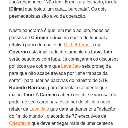
Jucá respondeu: “Não tem. É um cara fechado, foi ela
[
Dilma
] que botou, um cara... burocrata”. Os dois
peemedebistas são alvo da operação.
Neste panorama é que, em meio ao luto, todos os
passos de
Cármen Lúcia
, na chefia do tribunal a
relativo pouco tempo, e de
Michel Temer
, cujo
Governo
está implicado diretamente na
Lava Jato
,
serão seguidos com lupa. Já começaram os discursos
políticos que cobram que
Lava Jato
seja protegida
para que não acabe travada por “uma trapaça da
sorte” - para usar as palavras do ministro do STF,
Roberto Barroso
, para lamentar o acidente que
matou
Teori
. A
Cármen
caberá decidir se vai usar do
poder de seu cargo para escolher de ofício o novo
relator da
Lava Jato
que dará andamento à "delação
do fim do mundo", o acordo de 77 executivos da
Odebrecht
que deve entregar mais de uma centena