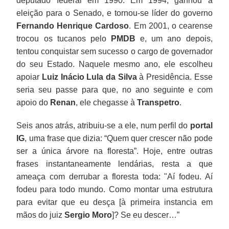
deputado federal em 1990. Em 1994, ganhou a
ainda
que
Presidência.
eleição para o Senado, e tornou-se líder do governo
mais
foram
Esse
Fernando Henrique Cardoso
. Em 2001, o cearense
ansiedade
repassados
seria
trocou os tucanos pelo
PMDB
e, um ano depois,
em
a
seu
tentou conquistar sem sucesso o cargo de governador
Brasília.
políticos
passe
do seu Estado. Naquele mesmo ano, ele escolheu
a
para
apoiar
Luiz Inácio Lula da Silva
à Presidência. Esse
título
que,
seria seu passe para que, no ano seguinte e com
de
no
apoio do
Renan
, ele chegasse à
Transpetro
.
propina.
ano
Seis anos atrás, atribuiu-se a ele, num perfil do
portal
seguinte
IG
, uma frase que dizia: “Quem quer crescer não pode
e
ser a única árvore na floresta”. Hoje, entre outras
com
frases instantaneamente lendárias, resta a que
apoio
ameaça com derrubar a floresta toda: "Aí fodeu. Aí
do
fodeu para todo mundo. Como montar uma estrutura
Renan,
para evitar que eu desça [à primeira instancia em
ele
mãos do juiz
Sergio Moro
]? Se eu descer…”
chegasse