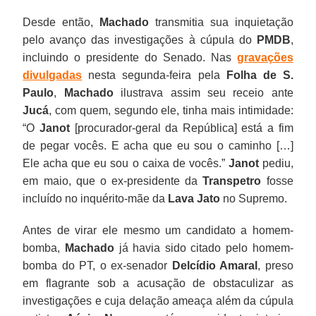
tema
e
natural
liberar
Janot
no
Em
Desde então,
Machado
transmitia sua inquietação
era
o
do
a
pediu,
seu
2001,
pelo avanço das investigações à cúpula do
PMDB
,
a
senador
país.
entrada
em
depoimento
o
incluindo o presidente do Senado. Nas
gravações
possibilidade
Jader
dos
maio,
que
cearense
divulgadas
nesta segunda-feira pela
Folha de S.
de
Barbalho.
agentes
que
não
trocou
Paulo
,
Machado
ilustrava assim seu receio ante
cair
Segundo
que
o
pode
os
Jucá
, com quem, segundo ele, tinha mais intimidade:
num
o
tiveram
ex-
prová-
tucanos
“O
Janot
[procurador-geral da República] está a fim
"grampo".
jornal
que
presidente
lo,
pelo
de pegar vocês. E acha que eu sou o caminho […]
Valor
chamar
da
mas
PMDB
Ele acha que eu sou o caixa de vocês.”
Janot
pediu,
Econômico,
um
Transpetro
explica
e,
em maio, que o ex-presidente da
Transpetro
fosse
Machado
chaveiro
fosse
que
um
incluído no inquérito-mãe da
Lava Jato
no Supremo.
gravou
para
incluído
“por
ano
até
acessar
no
sua
depois,
Antes de virar ele mesmo um candidato a homem-
mesmo
à
inquérito-
proximidade
tentou
bomba,
Machado
já havia sido citado pelo homem-
Renan,
residência.
mãe
com
conquistar
bomba do PT, o ex-senador
Delcídio Amaral
, preso
seu
da
Renan,
sem
em flagrante sob a acusação de obstaculizar as
padrinho
Lava
o
sucesso
investigações e cuja delação ameaça além da cúpula
político
Jato
tempo
o