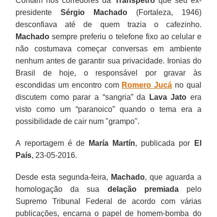
Contam nos corredores da
Transpetro
que seu ex-
Machado
várias
delação
–,
gravações
o
em
pode
atividades
receita.
setor
indústria
presidente
Sérgio Machado
(Fortaleza, 1946)
sempre
publicações,
do
mas
divulgadas
ex-
Brasília
ser
da
"Na
Trade
naval
desconfiava até de quem trazia o cafezinho.
preferiu
encarna
ex-
qualificou
nesta
senador
e
a
nova
presidência
Winds
brasileira
Machado
sempre preferiu o telefone fixo ao celular e
o
o
diretor
a
segunda-
Delcídio
seu
única
empresa
da
colocou
com
não costumava começar conversas em ambiente
telefone
papel
de
acusação
feira
Amaral,
empenho
árvore
incluíram-
Transpetro
Machado
base
nenhum antes de garantir sua privacidade. Ironias do
fixo
de
Refino
de
pela
preso
em
na
se
desde
na
na
Brasil de hoje, o responsável por gravar às
ao
homem-
e
“leviana”
Folha
em
aprender
floresta”.
o
junho
65ª
sua
escondidas um encontro com
Romero Jucá
no qual
celular
bomba
Abastecimento
e
de
flagrante
do
Hoje,
transporte
de
posição
relação
discutem como parar a “sangria” da
Lava Jato
era
e
do
da
“absurda”.
S.
sob
negócio.
entre
e
2003,
do
de
visto como um “paranoico” quando o tema era a
não
PMDB
Petrobras,
Em
Paulo
a
O
outras
o
estive
ranking,
amor
possibilidade de cair num "grampo".
costumava
e
Pedro
dezembro
LINK,
acusação
peemedebista,
frases
armazenamento
à
só
com
começar
pode
Paulo
de
Machado
de
que
instantaneamente
de
frente
atrás
o
A reportagem é de
María Martín
, publicada por
El
conversas
ter
Costa,
2015,
ilustrava
obstaculizar
chegou
lendárias,
petróleo,
do
de
país",
País
, 23-05-2016.
em
usado
que
a
assim
as
a
resta
derivados
processo
um
segundo
ambiente
seu
afirmou
Polícia
seu
investigações
tocar
a
e
que
brasileiro,
o
Desde esta segunda-feira,
Machado
, que aguarda a
nenhum
apreço
ter
Federal
receio
e
uma
que
gás,
a
Roger
site
homologação da sua
delação premiada
pelo
antes
detalhista
entregue
bateu
ante
cuja
fábrica
ameaça
e
transformou
Agnelli,
da
Supremo Tribunal Federal de acordo com várias
de
justamente
nas
à
Jucá,
delação
de
com
a
na
presidente
Transpetro.
publicações, encarna o papel de homem-bomba do