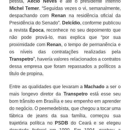
petista,
Aécio Neves
e até o presidente interino
e
no
de
cargo
Michel Temer
. “Seguidas vezes o vi, semanalmente,
responsável
Supremo.
permanência
de
despachando com
Renan
na residência oficial da
por
e
governador
Presidência do Senado”.
Delcídio
, conforme publicou
sua
os
do
a revista
Época
, reconhece no seu depoimento que
nomeação
níveis
seu
não pode prová-lo, mas explica que “por sua
na
das
Estado.
proximidade com
Renan
, o tempo de permanência e
Transpetro,
contratações
Naquele
os níveis das contratações realizadas pela
além
realizadas
mesmo
Transpetro
”, haveria valores relacionados a contratos
de
pela
ano,
dessa empresa que foram repassados a políticos a
Sarney.
Transpetro”,
ele
título de propina.
O
haveria
escolheu
conjunto
valores
apoiar
Entre as qualidades que levaram a
Machado
a ser o
&
relacionados
Luiz
mais longevo diretor da
Transpetro
está esse seu
eacute;
a
Inácio
bom trânsito em Brasília e seu empenho em aprender
informação
contratos
Lula
do negócio. O peemedebista, que chegou a tocar uma
suficiente
d
da
fábrica de jeans da sua família, começou sua
para
essa
Silva
trajetória política no
PSDB
do Ceará e se elegeu
espalhar
empresa
à