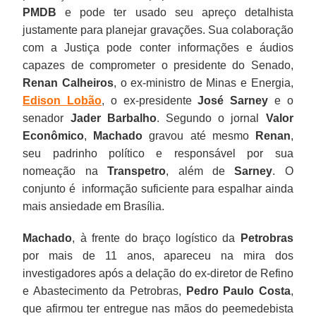
garantir
para
mãos
porta
com
ameaça
jeans
derrubar
operação
maior
da
PMDB
e pode ter usado seu apreço detalhista
sua
planejar
do
da
quem,
além
da
a
e
empresa
Vale,
justamente para planejar gravações. Sua colaboração
privacidade.
gravações.
peemedebista
casa
segundo
da
sua
floresta
construção
de
morto
com a Justiça pode conter informações e áudios
Ironias
Sua
meio
de
ele,
cúpula
família,
toda:
de
transporte
em
capazes de comprometer o presidente do Senado,
do
colaboração
milhão
Machado
tinha
petista,
começou
"Aí
dutos,
e
março
Renan Calheiros
, o ex-ministro de Minas e Energia,
Brasil
com
de
para
mais
Aécio
sua
fodeu.
terminais
logística
em
Edison Lobão
, o ex-presidente
José Sarney
e o
de
a
reais.
cumprir
intimidade:
Neves
trajetória
Aí
marítimos
de
um
senador
Jader Barbalho
. Segundo o jornal
Valor
hoje,
Justiça
As
um
“O
e
política
fodeu
e
combustíveis
acidente
Econômico
,
Machado
gravou até mesmo
Renan
,
o
pode
acusações
mandado
Janot
até
no
para
embarcações.
do
aéreo.
seu padrinho político e responsável por sua
responsável
conter
entraram
de
[procurador-
o
PSDB
todo
Brasil",
nomeação na
Transpetro
, além de
Sarney
. O
por
informações
no
busca
geral
presidente
do
mundo.
disse
conjunto é informação suficiente para espalhar ainda
gravar
e
radar
e
da
interino
Ceará
Como
Machado
mais ansiedade em Brasília.
às
áudios
da
apreensão
República]
Michel
e
montar
na
Machado
, à frente do braço logístico da
Petrobras
escondidas
capazes
PricewaterhouseCoopers,
em
está
Temer.
se
uma
sua
por mais de 11 anos, apareceu na mira dos
um
de
auditora
um
a
“Seguidas
elegeu
estrutura
nota
investigadores após a delação do ex-diretor de Refino
encontro
comprometer
das
dos
fim
vezes
deputado
para
de
e Abastecimento da Petrobras,
Pedro Paulo Costa
,
com
o
contas
desdobramentos
de
o
federal
evitar
renuncia
que afirmou ter entregue nas mãos do peemedebista
Romero
presidente
da
da
pegar
vi,
em
que
em