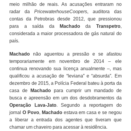
meio milhão de reais. As acusações entraram no
Jucá
do
Petrobras
Operação
vocês.
semanalmente,
1990.
eu
2014.
radar da
PricewaterhouseCoopers
, auditora das
no
Senado,
desde
Lava-
E
despachando
Em
desça
contas da Petrobras desde 2012, que pressionou
qual
Renan
2012,
Jato.
acha
com
1994,
[à
para a saída da
Machado
da
Transpetro
,
discutem
Calheiros,
que
Segundo
que
Renan
ganhou
primeira
considerada a maior processadora de gás natural do
como
o
pressionou
a
eu
na
a
instancia
país.
parar
ex-
para
reportagem
sou
residência
eleição
em
a
ministro
a
do
o
oficial
para
mãos
Machado
não aguentou a pressão e se afastou
“sangria”
de
saída
jornal
caminho
da
o
do
temporariamente em novembro de 2014 – ele
da
Minas
da
O
[…]
Presidência
Senado,
juiz
continua renovando sua licença anualmente –, mas
Lava
e
Machado
Povo,
Ele
do
e
Sergio
qualificou a acusação de “leviana” e “absurda”. Em
Jato
Energia,
da
Machado
acha
Senado”.
tornou-
Moro]?
dezembro de 2015, a Polícia Federal bateu à porta da
era
Edison
Transpetro,
estava
que
Delcídio,
se
Se
casa de
Machado
para cumprir um mandado de
visto
Lobão,
considerada
em
eu
conforme
líder
eu
busca e apreensão em um dos desdobramentos da
como
o
a
casa
sou
publicou
do
descer…”
Operação Lava-Jato
. Segundo a reportagem do
um
ex-
maior
e
o
a
governo
jornal
O Povo
,
Machado
estava em casa e se negou
“paranoico”
presidente
processadora
se
caixa
revista
Fernando
a liberar a entrada dos agentes que tiveram que
quando
José
de
negou
de
Época,
Henrique
chamar um chaveiro para acessar à residência.
o
Sarney
gás
a
vocês.”
reconhece
Cardoso.