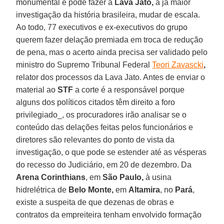
monumental e pode fazer a
Lava Jato,
a já maior
investigação da história brasileira, mudar de escala.
Ao todo, 77 executivos e ex-executivos do grupo
querem fazer delação premiada em troca de redução
de pena, mas o acerto ainda precisa ser validado pelo
ministro do Supremo Tribunal Federal
Teori Zavascki
,
relator dos processos da Lava Jato. Antes de enviar o
material ao
STF
a corte é a responsável porque
alguns dos políticos citados têm direito a foro
privilegiado_, os procuradores irão analisar se o
conteúdo das delações feitas pelos funcionários e
diretores são relevantes do ponto de vista da
investigação, o que pode se estender até as vésperas
do recesso do Judiciário, em 20 de dezembro. Da
Arena Corinthians
, em
São Paulo,
à usina
hidrelétrica de
Belo Monte,
em
Altamira
, no
Pará
,
existe a suspeita de que dezenas de obras e
contratos da empreiteira tenham envolvido formação