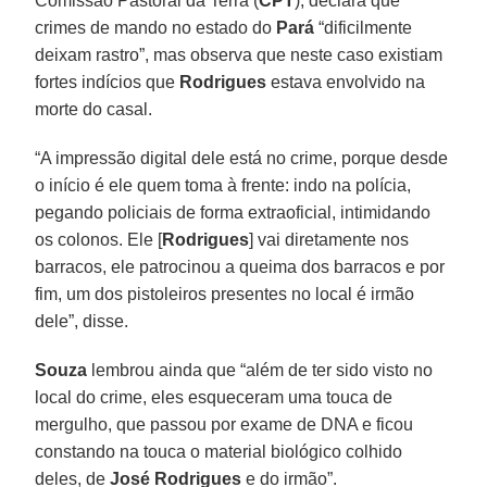
Comissão Pastoral da Terra (
CPT
), declara que
crimes de mando no estado do
Pará
“dificilmente
deixam rastro”, mas observa que neste caso existiam
fortes indícios que
Rodrigues
estava envolvido na
morte do casal.
“A impressão digital dele está no crime, porque desde
o início é ele quem toma à frente: indo na polícia,
pegando policiais de forma extraoficial, intimidando
os colonos. Ele [
Rodrigues
] vai diretamente nos
barracos, ele patrocinou a queima dos barracos e por
fim, um dos pistoleiros presentes no local é irmão
dele”, disse.
Souza
lembrou ainda que “além de ter sido visto no
local do crime, eles esqueceram uma touca de
mergulho, que passou por exame de DNA e ficou
constando na touca o material biológico colhido
deles, de
José Rodrigues
e do irmão”.