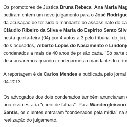
Os promotores de Justiça
Bruna Rebeca
,
Ana Maria Mag
pediram ontem um novo julgamento para o
José Rodrigue
da acusação de ter sido o mandante do assassinato do cas
Cláudio Ribeiro da Silva
e
Maria do Espírito Santo Silv
nesta quinta-feira (04) por 4 votos a 3 pelo tribunal do jú
dois acusados,
Alberto Lopes do Nascimento
e
Lindonj
condenados a mais de 40 anos de prisão cada. "Só parte da
descansaremos quando condenarmos o mandante do crim
A reportagem é de
Carlos Mendes
e publicada pelo jorna
04-2013.
Os advogados dos dois condenados também anunciaram qu
processo estaria "cheio de falhas". Para
Wandergleisson 
Santis
, os clientes entraram "condenados pela mídia" na 
realização do julgamento.