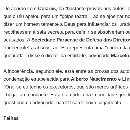
De acordo com
Colares
, há "bastante provas nos autos" 
que o réu apelou para um "golpe teatral", ao se ajoelhar no
dizer um homem temente a Deus para influenciar os jurad
recolhessem à sala secreta para definir se absolveriam o
acusados. A
Sociedade Paraense de Defesa dos Direit
"incoerente" a absolvição. Ela representa uma "cadeia da
quebrada", disse o diretor da entidade, advogado
Marcelo 
A incoerência, segundo ele, está entre as provas dos aut
condenação estabelecida para
Alberto Nascimento
e
Lin
"Ora, se eu tenho os executores, que são meros artífices
chegar ao mandante. Esta é a cadeia da impunidade que t
questionou o advogado, na defesa de novo julgamento.
Falhas