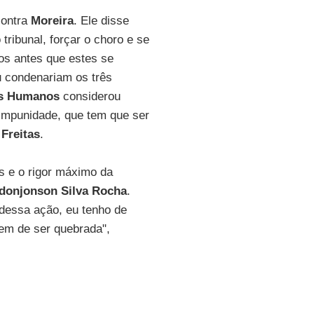
contra
Moreira
. Ele disse
 tribunal, forçar o choro e se
os antes que estes se
u condenariam os três
os Humanos
considerou
 impunidade, que tem que ser
Freitas
.
os e o rigor máximo da
donjonson Silva Rocha
.
 dessa ação, eu tenho de
em de ser quebrada",