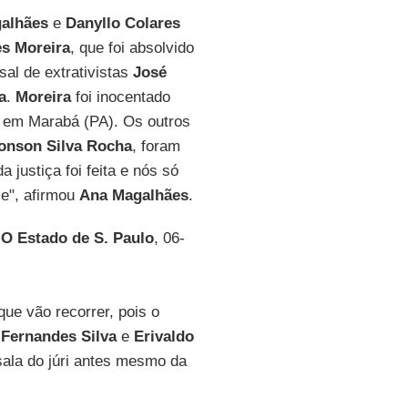
alhães
e
Danyllo Colares
s Moreira
, que foi absolvido
al de extrativistas
José
a
.
Moreira
foi inocentado
ri, em Marabá (PA). Os outros
onson Silva Rocha
, foram
 justiça foi feita e nós só
e", afirmou
Ana Magalhães
.
l
O Estado de S. Paulo
, 06-
e vão recorrer, pois o
Fernandes Silva
e
Erivaldo
sala do júri antes mesmo da