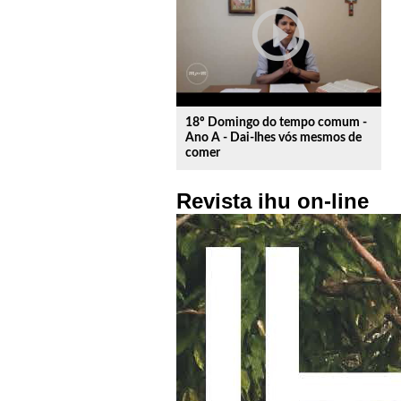
play_circle_outline
18º Domingo do tempo comum -
Ano A - Dai-lhes vós mesmos de
comer
Revista ihu on-line