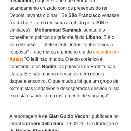
o
Saladino
, daquele frade que retorna ao
acampamento cruzado com os presentes do rei.
Depois, levanta o olhar: "Se
São Francisco
voltasse
à vida hoje, como ele seria acolhido pelo
ISIS
e
similares?".
Mohammad Sammak
, sunita, é o
conselheiro político do grão-mufti do
Líbano
. E é o
seu discurso – "infelizmente, todos conhecemos a
resposta" – que marca o primeiro dia do
encontro em
Assis
: "O
Islã
não mudou. O texto corânico é
constante, e os
Hadith
, as palavras do Profeta, são
claras. Ele não mudou nem antes nem depois
daquele encontro. O que mudou foi que um grupo de
extremistas vingativos e desesperados desviou o Islã
e o está usando como instrumento de vingança".
A reportagem é de
Gian Guido Vecchi
, publicada no
jornal
Corriere della Sera
, 19-09-2016. A tradução é
de
Moisés Sbardelotto
.