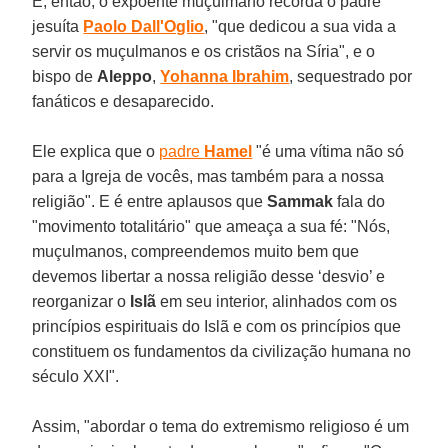
E, então, o expoente muçulmano recorda o padre
jesuíta
Paolo Dall'Oglio
, "que dedicou a sua vida a
servir os muçulmanos e os cristãos na Síria", e o
bispo de
Aleppo
,
Yohanna Ibrahim
, sequestrado por
fanáticos e desaparecido.
Ele explica que o
padre
Hamel
"é uma vítima não só
para a Igreja de vocês, mas também para a nossa
religião". E é entre aplausos que
Sammak
fala do
"movimento totalitário" que ameaça a sua fé: "Nós,
muçulmanos, compreendemos muito bem que
devemos libertar a nossa religião desse ‘desvio’ e
reorganizar o
Islã
em seu interior, alinhados com os
princípios espirituais do Islã e com os princípios que
constituem os fundamentos da civilização humana no
século XXI".
Assim, "abordar o tema do extremismo religioso é um