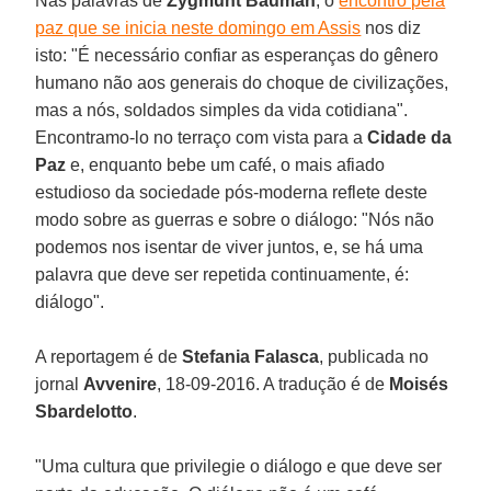
Nas palavras de
Zygmunt Bauman
, o
encontro pela
paz que se inicia neste domingo em Assis
nos diz
isto: "É necessário confiar as esperanças do gênero
humano não aos generais do choque de civilizações,
mas a nós, soldados simples da vida cotidiana".
Encontramo-lo no terraço com vista para a
Cidade da
Paz
e, enquanto bebe um café, o mais afiado
estudioso da sociedade pós-moderna reflete deste
modo sobre as guerras e sobre o diálogo: "Nós não
podemos nos isentar de viver juntos, e, se há uma
palavra que deve ser repetida continuamente, é:
diálogo".
A reportagem é de
Stefania Falasca
, publicada no
jornal
Avvenire
, 18-09-2016. A tradução é de
Moisés
Sbardelotto
.
"Uma cultura que privilegie o diálogo e que deve ser