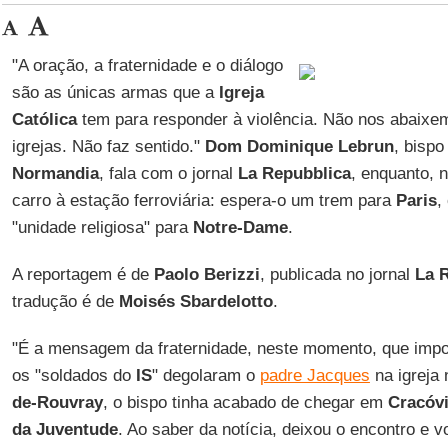
"A oração, a fraternidade e o diálogo
são as únicas armas que a
Igreja
Católica
tem para responder à violência. Não nos abaixem
igrejas. Não faz sentido."
Dom Dominique Lebrun
, bisp
Normandia
, fala com o jornal
La Repubblica
, enquanto, 
carro à estação ferroviária: espera-o um trem para
Paris
,
"unidade religiosa" para
Notre-Dame
.
A reportagem é de
Paolo Berizzi
, publicada no jornal
La 
tradução é de
Moisés Sbardelotto
.
"É a mensagem da fraternidade, neste momento, que impor
os "soldados do
IS
" degolaram o
padre Jacques
na igreja
de-Rouvray
, o bispo tinha acabado de chegar em
Cracóv
da Juventude
. Ao saber da notícia, deixou o encontro e 