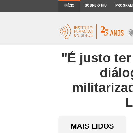
INÍCIO
SOBRE O IHU
PROGRAM
"É justo te
diálo
militariz
L
MAIS LIDOS