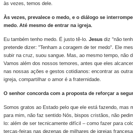
às vezes, temos dele.
Às vezes, prevalece o medo, e o diálogo se interrompe
medo. Até mesmo de entrar na igreja.
Eu também tenho medo. É justo tê-lo.
Jesus
diz "não tenh
pretende dizer: "Tenham a coragem de ter medo". Ele me
subir na cruz, suou sangue. Mas, ao mesmo tempo, não d
Vamos além dos nossos temores, antes que eles alcancem
nas nossas ações e gestos cotidianos: encontrar as outr
igreja, compartilhar o amor é a fraternidade.
O senhor concorda com a proposta de reforçar a segur
Somos gratos ao Estado pelo que ele está fazendo, mas mil
para mim, não faz sentido Nós, bispos cristãos, não pedi
lo: além de ser tecnicamente difícil – como fazer para colo
terças-feiras nas dezenas de milhares de igrejas frances