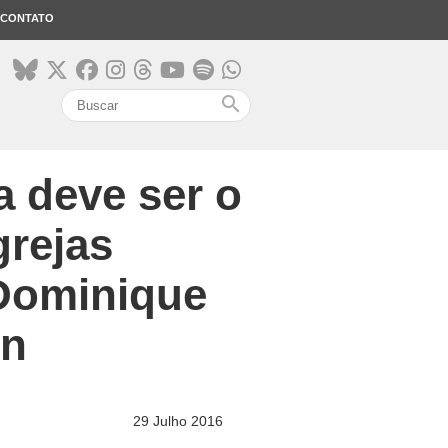
CONTATO
search
a deve ser o
grejas
 Dominique
en
29 Julho 2016