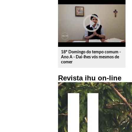
play_circle_outline
18º Domingo do tempo comum -
Ano A - Dai-lhes vós mesmos de
comer
Revista ihu on-line