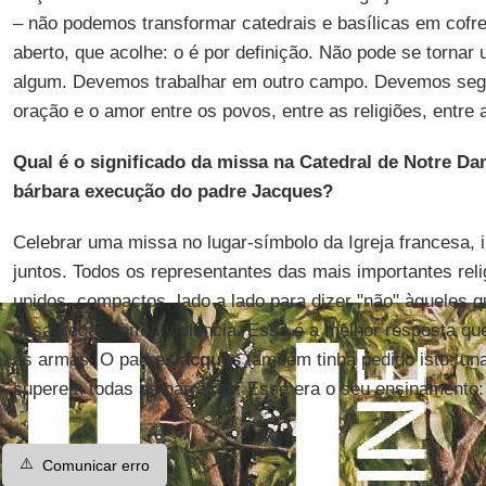
– não podemos transformar catedrais e basílicas em cofres
aberto, que acolhe: o é por definição. Não pode se tornar
algum. Devemos trabalhar em outro campo. Devemos segu
oração e o amor entre os povos, entre as religiões, entre a
Qual é o significado da missa na Catedral de Notre Da
bárbara execução do padre Jacques?
Celebrar uma missa no lugar-símbolo da Igreja francesa, in
juntos. Todos os representantes das mais importantes rel
unidos, compactos, lado a lado para dizer "não" àqueles q
desagregar com a violência. Essa é a melhor resposta q
às armas. O padre
Jacques
também tinha pedido isto: un
superem todas as barreiras. Esse era o seu ensinamento:
⚠️
Comunicar erro