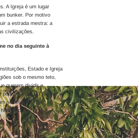
. A Igreja é um lugar
 um bunker. Por motivo
ir a estrada mestra: a
s civilizações.
me no dia seguinte à
stituições, Estado e Igreja
igiões sob o mesmo teto,
ue querem dividir e
ue podemos dar ao sangue e
am-se, escutem-se,
 honremo-lo.