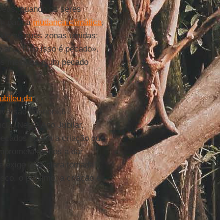
Deus; quando os seres
em para a
mudança climática
,
indo as suas zonas úmidas;
 ar… tudo isso é pecado».
nós mesmos e um pecado
ubileu da
versão interior»,6
cia. Neste Ano Jubilar,
ecados contra a criação que
omprometamo-nos a dar
e exige uma clara tomada
sco, o próximo, a criação e