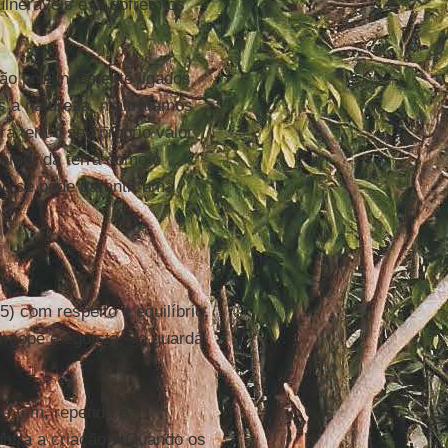
ulneráveis e já sofrem os
ão profundamente ligados
os a natureza, maltratamos
 tem o seu próprio valor
lamor da terra como o
o se pode garantir uma
5) com respeito e equilíbrio.
 míope e egoísta – e guardá-
eu
tem, repetida e
ntra a criação: «Quando os