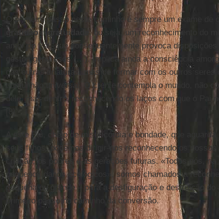
O primeiro passo neste caminho é sempre um exame de c
gratidão
e
gratuidade
, ou seja, um reconhecimento do 
amor do Pai, que consequentemente provoca disposições g
gestos generosos (…). Implica ainda a consciência amoro
das outras criaturas, mas de formar com os outros seres
comunhão universal. O crente contempla o mundo, não co
dele, mas dentro, reconhecendo os laços com que o Pai n
[8]
A este Pai, cheio de misericórdia e bondade, que aguard
seus filhos, podemos dirigir-nos reconhecendo os nosso
criação, os pobres e as gerações futuras. «Todos nós, 
pequenos danos ecológicos», somos chamados a reconhec
pequena ou grande – para a desfiguração e destruição do 
primeiro passo no caminho da conversão.