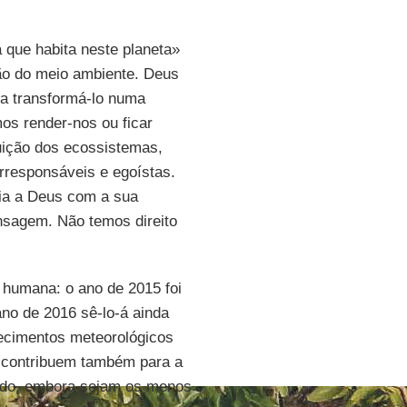
que habita neste planeta»
ão do meio ambiente. Deus
a transformá-lo numa
os render-nos ou ficar
uição dos ecossistemas,
responsáveis e egoístas.
ria a Deus com a sua
nsagem. Não temos direito
e humana: o ano de 2015 foi
ano de 2016 sê-lo-á ainda
tecimentos meteorológicos
 contribuem também para a
undo, embora sejam os menos