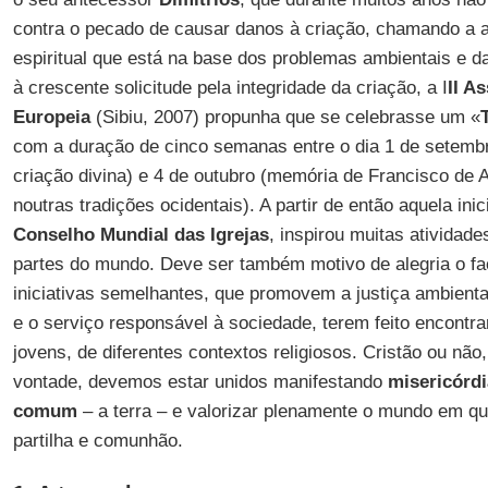
contra o pecado de causar danos à criação, chamando a a
espiritual que está na base dos problemas ambientais e 
à crescente solicitude pela integridade da criação, a I
II A
Europeia
(Sibiu, 2007) propunha que se celebrasse um «
com a duração de cinco semanas entre o dia 1 de setemb
criação divina) e 4 de outubro (memória de Francisco de As
noutras tradições ocidentais). A partir de então aquela ini
Conselho Mundial das Igrejas
, inspirou muitas ativida
partes do mundo. Deve ser também motivo de alegria o f
iniciativas semelhantes, que promovem a justiça ambiental
e o serviço responsável à sociedade, terem feito encontr
jovens, de diferentes contextos religiosos. Cristão ou não
vontade, devemos estar unidos manifestando
misericórdi
comum
– a terra – e valorizar plenamente o mundo em q
partilha e comunhão.