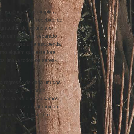
onsciência, que «implica
mundo como dom recebido do
ratuitas de renúncia e
sa de não estar separado
 do universo uma estupenda
mo alguém que está fora
os uniu a todos os seres».
a o regresso de cada um dos
s pecados para com a
na medida em que causamos
er «a nossa contribuição –
ambiente».[9] Este é o