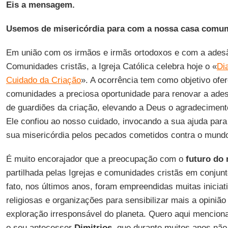
Eis a mensagem.
Usemos de misericórdia para com a nossa casa comu
Em união com os irmãos e irmãs ortodoxos e com a adesã
Comunidades cristãs, a Igreja Católica celebra hoje o «
Di
Cuidado da Criação
». A ocorrência tem como objetivo ofer
comunidades a preciosa oportunidade para renovar a ade
de guardiões da criação, elevando a Deus o agradeciment
Ele confiou ao nosso cuidado, invocando a sua ajuda para
sua misericórdia pelos pecados cometidos contra o mund
É muito encorajador que a preocupação com o
futuro do 
partilhada pelas Igrejas e comunidades cristãs em conjunt
fato, nos últimos anos, foram empreendidas muitas iniciat
religiosas e organizações para sensibilizar mais a opinião
exploração irresponsável do planeta. Quero aqui menciona
o seu antecessor
Dimitrios
, que durante muitos anos nã