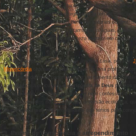
seres humanos destroem a biodiversidade na criação de 
humanos comprometem a integridade da terra e contribu
desnudando a terra das suas florestas naturais ou destru
quando os seres humanos contaminam as águas, o solo, o
Porque «um crime contra a natureza é um crime contra 
contra Deus».[5]
Em face do que está a acontecer à nossa casa, possa o
J
Misericórdia
chamar os fiéis cristãos «a uma profunda con
sustentada de modo particular pelo sacramento da Penitên
aprendamos a procurar a
misericórdia de Deus
para os p
até agora não soubemos reconhecer nem confessar; e c
passos concretos no caminho da conversão ecológica, qu
de consciência da responsabilidade que temos para conno
o Criador.[7]
3. Exame de consciência e arrependimento