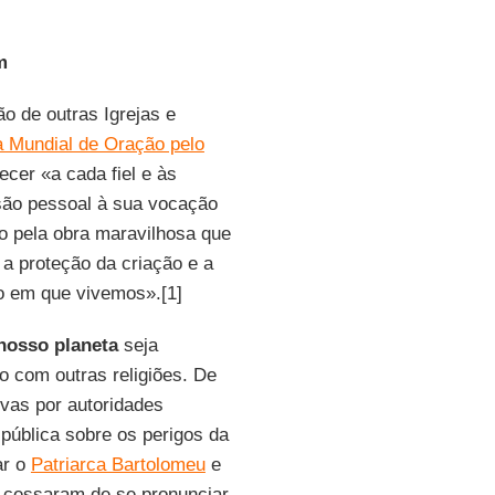
m
o de outras Igrejas e
a Mundial de Oração pelo
ecer «a cada fiel e às
são pessoal à sua vocação
o pela obra maravilhosa que
 a proteção da criação e a
o em que vivemos».[1]
nosso planeta
seja
o com outras religiões. De
ivas por autoridades
 pública sobre os perigos da
r o
Patriarca Bartolomeu
e
o cessaram de se pronunciar