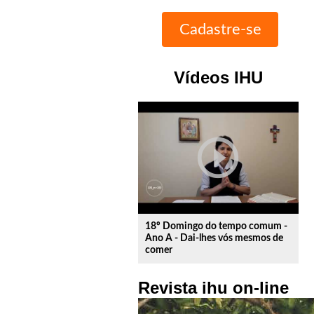
Vídeos IHU
play_circle_outline
18º Domingo do tempo comum -
Ano A - Dai-lhes vós mesmos de
comer
Revista ihu on-line