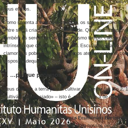
responsáveis pelas
mudanças climáticas
, são os mais v
seus efeitos.
Como salienta a
ecologia integral
, os seres humanos est
entre si e à criação na sua totalidade. Quando maltratam
também os seres humanos. Ao mesmo tempo, cada criatura
intrínseco que deve ser respeitado. Escutemos «tanto o c
clamor dos pobres»[4] e procuremos atentamente ver com
resposta adequada e célere.
2. …porque pecamos
Deus deu-nos a terra para a cultivar e guardar (cf. Gn 2, 1
Cultivá-la «demasiado» – isto é, explorando-a de maneira
la pouco, é pecado.
Com coragem, o amado
Patriarca Ecumênico Bartolom
profeticamente, posto em evidência os nossos pecados co