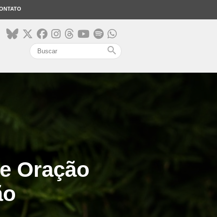
ONTATO
search
e Oração
ão