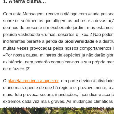
1. A terra clama…
Com esta Mensagem, renovo o diálogo com «cada pessoa 
sobre os sofrimentos que afligem os pobres e a devastaç
deu-nos de presente um exuberante jardim, mas estamos 
poluída vastidão de «ruínas, desertos e lixo».2 Não podem
indiferentes perante a
perda da biodiversidade
e a destr
muitas vezes provocadas pelos nossos comportamentos ir
«Por nossa causa, milhares de espécies já não darão gló
existência, nem poderão comunicar-nos a sua própria me
de o fazer».[3]
O
planeta continua a aquecer
, em parte devido à atividad
o ano mais quente de que há registo e, provavelmente, o 
mais. Isto provoca secura, inundações, incêndios e acon
extremos cada vez mais graves. As mudanças climáticas
dolorosa crise dos migrantes forçados. Os pobres do m