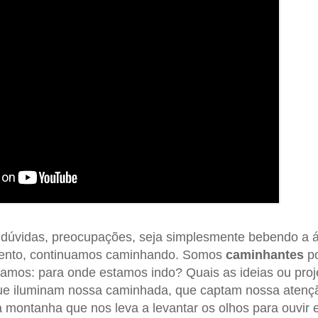
 dúvidas, preocupações, seja simplesmente bebendo a á
ento, continuamos caminhando. Somos
caminhantes
po
amos: para onde estamos indo? Quais as ideias ou proj
que iluminam nossa caminhada, que captam nossa aten
 montanha que nos leva a levantar os olhos para ouvir 