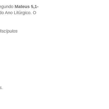
 segundo
Mateus 5,1-
 do Ano Litúrgico. O
iscípulos
.
s.