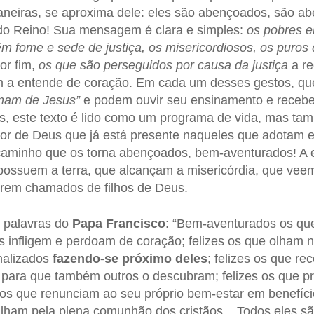
aneiras, se aproxima dele: eles são abençoados, são a
 do Reino! Sua mensagem é clara e simples:
os pobres em
m fome e sede de justiça, os misericordiosos, os puros
or fim,
os que são perseguidos por causa da justiça
a r
m a entende de coração. Em cada um desses gestos, q
mam de Jesus”
e podem ouvir seu ensinamento e recebe
es, este texto é lido como um programa de vida, mas 
r de Deus que já está presente naqueles que adotam es
caminho que os torna abençoados, bem-aventurados! A e
 possuem a terra, que alcançam a misericórdia, que ve
erem chamados de filhos de Deus.
 palavras do
Papa Francisco
: “Bem-aventurados os qu
s infligem e perdoam de coração; felizes os que olham 
nalizados
fazendo-se próximo deles
; felizes os que 
 para que também outros o descubram; felizes os que p
os que renunciam ao seu próprio bem-estar em benefício
lham pela plena comunhão dos cristãos... Todos eles s