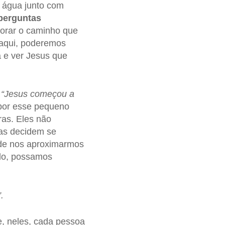
 água junto com
perguntas
lorar o caminho que
daqui, poderemos
 e ver Jesus que
,
“Jesus começou a
 por esse pequeno
ras. Eles não
as decidem se
a de nos aproximarmos
ido, possamos
.
, neles, cada pessoa