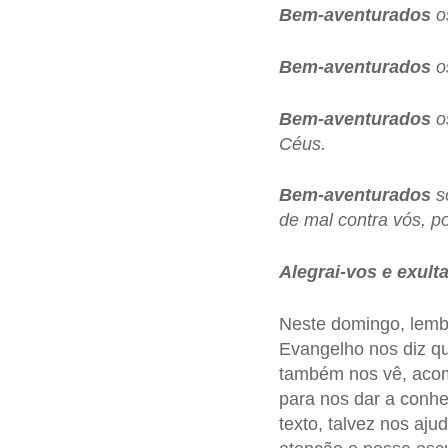
Bem-aventurados
os
Bem-aventurados
o
Bem-aventurados
os
Céus.
Bem-aventurados
so
de mal contra vós, p
Alegrai-vos e exulta
Neste domingo, lemb
Evangelho nos diz q
também nos vê, aco
para nos dar a conh
texto, talvez nos aju