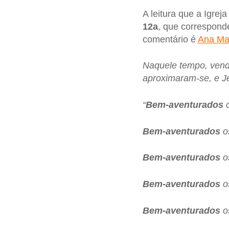
A leitura que a Igre
12a
, que correspond
comentário é
Ana Mar
Naquele tempo, vendo
aproximaram-se, e J
“
Bem-aventurados
o
Bem-aventurados
os
Bem-aventurados
os
Bem-aventurados
os
Bem-aventurados
os