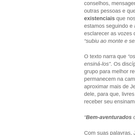
conselhos, mensagen
outras pessoas e qu
existenciais
que nos
estamos seguindo e 
esclarecer as vozes
“subiu ao monte e se
O texto narra que
“o
ensiná-los”
. Os disc
grupo para melhor re
permanecem na camin
aproximar mais de Je
dele, para que, livr
receber seu ensinam
“
Bem-aventurados
o
Com suas palavras, J