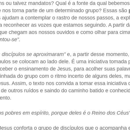
s ou talvez mandatos? Qual é a fonte da qual bebemos
e nos torna parte de um determinado grupo? Essas são
 ajudam a contemplar o rastro de nossos passos, a exp
a reconhecer as vozes que estamos seguindo. A partir 
 que chegam aos nossos ouvidos e como olhar para cima
ntou-se”.
s discípulos se aproximaram”
e, a partir desse momento
ípulos se colocam ao lado dele. É uma iniciativa tomada
ceber o ensinamento de Jesus, para acolher suas palav
hada do grupo com o ritmo incerto de alguns deles, m
sus. Assim, o texto nos convida a tomar essa iniciativ
es de outros ruídos e saindo do caminho batido e conhec
ento.
s pobres em espírito, porque deles é o Reino dos Céus”
esus conforta o grupo de discípulos que o acompanha e