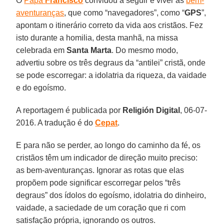
O
Papa
Francisco
convidou a seguir e viver as
bem-
aventuranças
, que como “navegadores”, como “
GPS
”,
apontam o itinerário correto da vida aos cristãos. Fez
isto durante a homilia, desta manhã, na missa
celebrada em
Santa Marta
. Do mesmo modo,
advertiu sobre os três degraus da “antilei” cristã, onde
se pode escorregar: a idolatria da riqueza, da vaidade
e do egoísmo.
A reportagem é publicada por
Religión Digital
, 06-07-
2016. A tradução é do
Cepat
.
E para não se perder, ao longo do caminho da fé, os
cristãos têm um indicador de direção muito preciso:
as bem-aventuranças. Ignorar as rotas que elas
propõem pode significar escorregar pelos “três
degraus” dos ídolos do egoísmo, idolatria do dinheiro,
vaidade, a saciedade de um coração que ri com
satisfação própria, ignorando os outros.