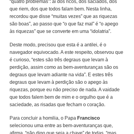
“quatro problemas”: ai dos ricos, dos saciados, dos
que riem, dos que todos falam bem. Nesta linha,
recordou que disse “muitas vezes” que as riquezas
são boas”, ao passo que “o que faz mal” é “o apego
às riquezas” que se converte em uma “idolatria”.
Deste modo, precisou que esta é a antilei, é o
navegador equivocado. A este respeito, observou que
é curioso, “estes são três degraus que levam à
perdição, assim como as bem-aventuranças são os
degraus que levam adiante na vida”. E estes três
degraus que levam à perdição são o apego às
riquezas, porque eu não preciso de nada. A vaidade
que todos falem bem de mim e o orgulho que é a
saciedade, as risadas que fecham o coração.
Para concluir a homilia, o Papa
Francisco
selecionou uma entre as bem-aventuranças que,
afirma, “não digo que seja a chave” de todas, “mas