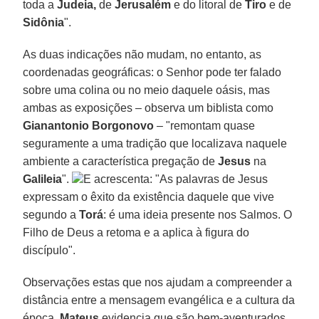
toda a
Judeia,
de
Jerusalém
e do litoral de
Tiro
e de
Sidônia
".
As duas indicações não mudam, no entanto, as
coordenadas geográficas: o Senhor pode ter falado
sobre uma colina ou no meio daquele oásis, mas
ambas as exposições – observa um biblista como
Gianantonio Borgonovo
– "remontam quase
seguramente a uma tradição que localizava naquele
ambiente a característica pregação de
Jesus
na
Galileia
".
E acrescenta: "As palavras de Jesus
expressam o êxito da existência daquele que vive
segundo a
Torá
: é uma ideia presente nos Salmos. O
Filho de Deus a retoma e a aplica à figura do
discípulo".
Observações estas que nos ajudam a compreender a
distância entre a mensagem evangélica e a cultura da
época.
Mateus
evidencia que são bem-aventurados