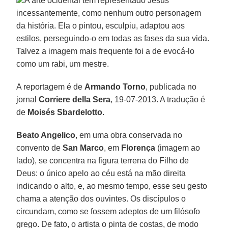
A arte ocidental tem representado Jesus
incessantemente, como nenhum outro personagem
da história. Ela o pintou, esculpiu, adaptou aos
estilos, perseguindo-o em todas as fases da sua vida.
Talvez a imagem mais frequente foi a de evocá-lo
como um rabi, um mestre.
A reportagem é de
Armando Torno
, publicada no
jornal
Corriere della Sera
, 19-07-2013. A tradução é
de
Moisés Sbardelotto
.
Beato Angelico
, em uma obra conservada no
convento de
San Marco
, em
Florença
(imagem ao
lado), se concentra na figura terrena do Filho de
Deus: o único apelo ao céu está na mão direita
indicando o alto, e, ao mesmo tempo, esse seu gesto
chama a atenção dos ouvintes. Os discípulos o
circundam, como se fossem adeptos de um filósofo
grego. De fato, o artista o pinta de costas, de modo