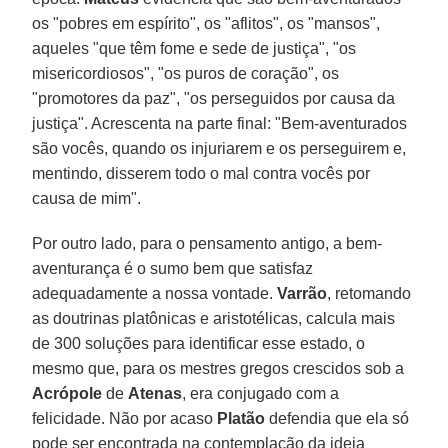
os "pobres em espírito", os "aflitos", os "mansos",
aqueles "que têm fome e sede de justiça", "os
misericordiosos", "os puros de coração", os
"promotores da paz", "os perseguidos por causa da
justiça". Acrescenta na parte final: "Bem-aventurados
são vocês, quando os injuriarem e os perseguirem e,
mentindo, disserem todo o mal contra vocês por
causa de mim".
Por outro lado, para o pensamento antigo, a bem-
aventurança é o sumo bem que satisfaz
adequadamente a nossa vontade.
Varrão
, retomando
as doutrinas platônicas e aristotélicas, calcula mais
de 300 soluções para identificar esse estado, o
mesmo que, para os mestres gregos crescidos sob a
Acrópole
de
Atenas
, era conjugado com a
felicidade. Não por acaso
Platão
defendia que ela só
pode ser encontrada na contemplação da ideia