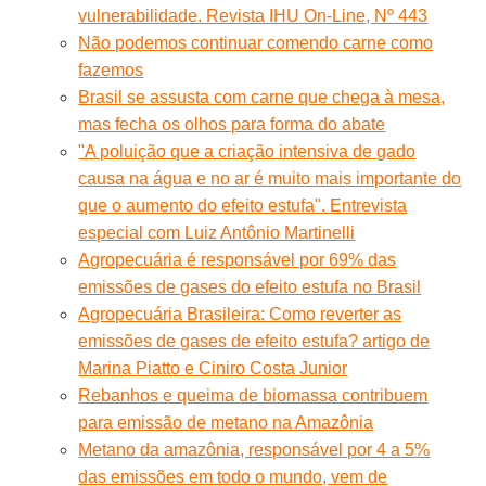
vulnerabilidade. Revista IHU On-Line, Nº 443
Não podemos continuar comendo carne como
fazemos
Brasil se assusta com carne que chega à mesa,
mas fecha os olhos para forma do abate
"A poluição que a criação intensiva de gado
causa na água e no ar é muito mais importante do
que o aumento do efeito estufa". Entrevista
especial com Luiz Antônio Martinelli
Agropecuária é responsável por 69% das
emissões de gases do efeito estufa no Brasil
Agropecuária Brasileira: Como reverter as
emissões de gases de efeito estufa? artigo de
Marina Piatto e Ciniro Costa Junior
Rebanhos e queima de biomassa contribuem
para emissão de metano na Amazônia
Metano da amazônia, responsável por 4 a 5%
das emissões em todo o mundo, vem de